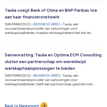
jaar. Deze enquête stelt vast dat meer dan acht op tien
bedrijven (85%) in het algemeen optimistisch zijn over het
komende jaar, een belangrijke stijging in vergelijking met 2022,
Taulia voegt Bank of China en BNP Paribas toe
toen 60% van de bedrijv...
aan haar financiersnetwerk
SAN FRANCISCO--(
BUSINESS WIRE
)--Taulia, een
vooraanstaande provider van oplossingen voor
werkkapitaalbeheer, maakte vandaag bekend dat het de
Londense tak van de Bank of China en BNP Paribas aan haar
internationale multifinanciersnetwerk heeft toegevoegd. De
toevoeging van deze twee belangrijke internationale banken is
de recentste toevoeging in een reeds ruim en groeiend netwerk
van financiers die voor Taulia’s internationale klanten
Samenvatting: Taulia en Optima ECM Consulting
beschikbaar zijn. Op die manier hebben bedrijven toegang tot...
sluiten een partnerschap om wereldwijd
werkkapitaaloplossingen te bieden
SAN FRANCISCO--(
BUSINESS WIRE
)--Taulia, een
vooraanstaande provider van oplossingen voor
werkkapitaalbeheer, heeft een partnerschap gesloten met
Optima ECM Consulting (“Optima”), een internationale
implementatieorganisatie, om samen te werken ten overstaan
van hun respectievelijke klanten- en prospectbasissen. Dit
partnerschap zal de productensuite van Taulia, die volledig
Back to Newsroom
geïntegreerd is met SAP Business Network, combineren met de