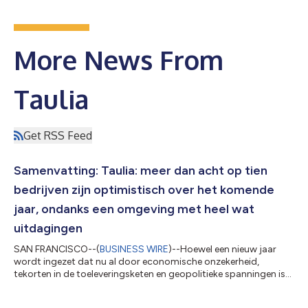
More News From
Taulia
Get RSS Feed
Samenvatting: Taulia: meer dan acht op tien
bedrijven zijn optimistisch over het komende
jaar, ondanks een omgeving met heel wat
uitdagingen
SAN FRANCISCO--(
BUSINESS WIRE
)--Hoewel een nieuw jaar
wordt ingezet dat nu al door economische onzekerheid,
tekorten in de toeleveringsketen en geopolitieke spanningen is
getekend, stelt Taulia’s internationale Supplier Sentiment vast
dat bedrijven grotendeels optimistisch zijn over het komende