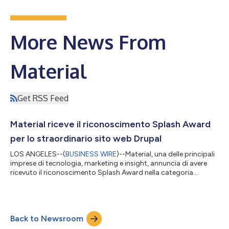
More News From
Material
Get RSS Feed
Material riceve il riconoscimento Splash Award
per lo straordinario sito web Drupal
LOS ANGELES--(
BUSINESS WIRE
)--Material, una delle principali
imprese di tecnologia, marketing e insight, annuncia di avere
ricevuto il riconoscimento Splash Award nella categoria
“Istruzione” per l’attività svolta insieme a INSEAD – la Business
School for the World® – e di essersi piazzata seconda nella
categoria “Corporate” per l’attività svolta insieme a Stuff
Limited. Il primo riconoscimento in assoluto Splash Award per
Back to Newsroom
DrupalCon Singapore è stato conferito per esperienze digitali e
siti web...