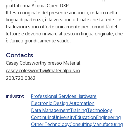
piattaforma Acquia Open DXP.
Il testo originale del presente annuncio, redatto nella
lingua di partenza, è la versione ufficiale che fa fede. Le
traduzioni sono offerte unicamente per comodità del
lettore e devono rinviare al testo in lingua originale, che
è l'unico giuridicamente valido.
Contacts
Casey Colesworthy presso Material
casey.colesworthy@materialplus.io
208.720.0862
Professional Services
Hardware
Industry:
Electronic Design Automation
Data Management
Training
Technology
Continuing
University
Education
Engineering
Other Technology
Consulting
Manufacturing