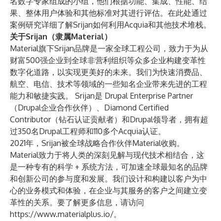
名数字专家组成的小组，他们根据功能、集成、性能、结
果、整体用户体验和其他标准对其进行评估。
在此处
通过
案例研究详细了解Srijan如何利用Acquia和其他技术堆栈。
关于Srijan（隶属Material）
Material旗下Srijan品牌是一家全球工程公司，致力于为从
财富500强企业到全球非营利组织等众多企业构建变革性
数字化道路，以实现更美好的未来。我们为快速消费品、
航空、电信、技术等领域的一些知名企业带来先进的工程
能力和敏捷实践。 Srijan是 Drupal Enterprise Partner
（Drupal企业合作伙伴）、Diamond Certified
Contributor（钻石认证贡献者）和Drupal领导者，拥有超
过350名Drupal工程师和110多个Acquia认证。
2021年，Srijan被全球战略合作伙伴Material收购。
Material致力于将人类的深刻见解与现代技术相结合，这
是一种专有的科学 + 系统方法，可加速全球最知名的品牌
和创新公司的参与度和发展。我们设计和构建以客户为中
心的业务模式和体验，在企业与其服务的客户之间建立变
革性的关系。要了解更多信息，请访问
https://www.materialplus.io/。