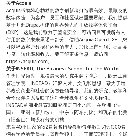
关于Acquia
Acquia帮助雄心勃勃的数字创新者打造最高效、最顺畅的
数字体验，为客户、员工和社区做出重要贡献。我们提供
基于开源Drupal构建的世界领先的开放数字体验平台
(DXP)，这是我们致力于塑造安全、可访问且可供所有人
使用的数字未来承诺一部分。借助Acquia Open DXP，您
可以释放客户数据和内容的潜力，加快上市时间并提高参
与度、转化率和收入。要了解更多信息，请访问
https://acquia.com
。
关于INSEAD, The Business School for the World
作为世界领先、规模最大的研究生商学院之一，欧洲工商
管理学院（INSEAD）汇聚人才、文化和思想，致力于培
养改变商业和社会的负责任领导者。我们的研究、教学和
合作伙伴关系反映了这种全球视角和文化多样性。
INSEAD的商业教育和研究涵盖四个地区，在
欧洲
（法
国）、
亚洲
（新加坡）、
中东
（阿布扎比）和现在的
北美
（旧金山）均设有分支机构。
来自40个国家的162名著名
指导教师
每年激励超过1300名
拥有学位的学员参加
管理学硕士、
、
工商管理硕士
、
全球