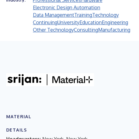
Professional Services
Hardware
Electronic Design Automation
Data Management
Training
Technology
Continuing
University
Education
Engineering
Other Technology
Consulting
Manufacturing
MATERIAL
DETAILS
Headquarters:
New York, New York