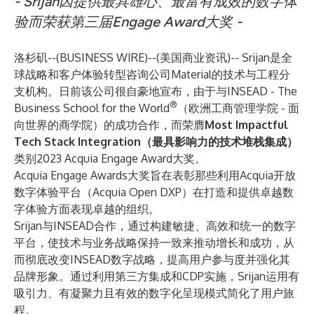
- Srijan因提供最具雄心、最富有成效的数字体
验而荣获第三届Engage Award大奖 -
洛杉矶--(
BUSINESS WIRE
)--
(美国商业资讯)--
Srijan
是全
球战略和客户体验转型咨询公司
Material
的技术与工程分
支机构。日前该公司很自豪地宣布，由于与INSEAD - The
®
Business School for the World
（欧洲工商管理学院 - 面
向世界的商学院）的成功合作，而荣膺
Most Impactful
Tech Stack Integration（最具影响力的技术堆栈集成）
类别2023 Acquia Engage Award大奖。
Acquia Engage Awards大奖旨在表彰那些利用Acquia开放
数字体验平台（Acquia Open DXP）在打造和提供卓越数
字体验方面表现卓越的组织。
Srijan与INSEAD合作，通过构建敏捷、高效和统一的数字
平台，使技术与业务战略保持一致来推动增长和成功，从
而彻底改变INSEAD数字战略，提高用户参与度并强化其
品牌形象。通过利用第三方集成和CDP实施，Srijan运用有
吸引力、有凝聚力且有效的数字化呈现模式简化了用户旅
程。