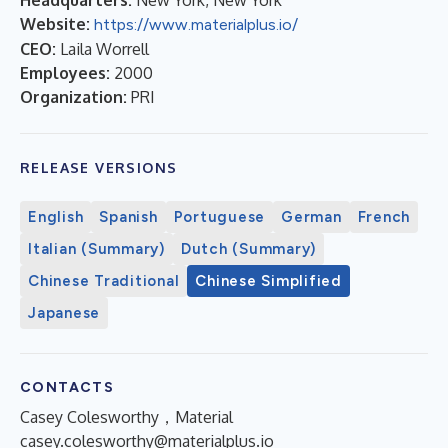
Website:
https://www.materialplus.io/
CEO:
Laila Worrell
Employees:
2000
Organization:
PRI
RELEASE VERSIONS
English
Spanish
Portuguese
German
French
Italian (Summary)
Dutch (Summary)
Chinese Traditional
Chinese Simplified
Japanese
CONTACTS
Casey Colesworthy，Material
casey.colesworthy@materialplus.io