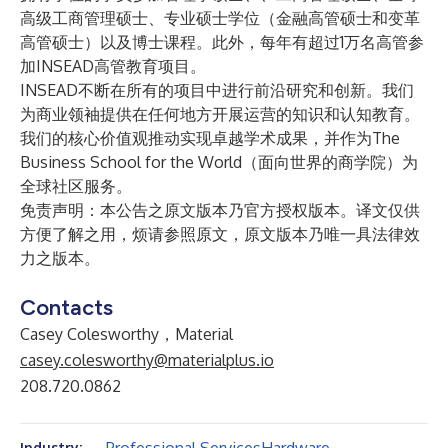
高级工商管理硕士
、专业硕士学位（
金融高管硕士
和
变革
高管硕士
）以及
博士
课程。此外，每年有超过1万名高管参
加INSEAD
高管教育
项目。
INSEAD不断在所有的项目中进行前沿研究和创新。我们
为商业领袖提供在任何地方开展运营的知识和认知教育。
我们的核心价值观推动实现卓越学术成果，并作为The
Business School for the World（面向世界的商学院）为
全球社区服务。
免责声明：本公告之原文版本乃官方授权版本。译文仅供
方便了解之用，烦请参照原文，原文版本乃唯一具法律效
力之版本。
Contacts
Casey Colesworthy，Material
casey.colesworthy@materialplus.io
208.720.0862
Industry: