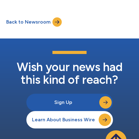
Splash奖大会旨在表彰使用Drupal构建的杰出网站和数字体验，
彰显机构和开发人员为不同行业和挑战带来的创造力、卓越技术和
创新解决方案。 在获奖的 "教育 "类作品中，Material与INSEAD合
Back to Newsroom
作提升学校的整体数字运营，提高参与度，强化品牌形象，将技术
与业务战略相结合，推动学校的发展和成功。利用最新的Drupal技
术，Material帮助INSEAD提高转换率和保留率，简化用户旅程并改
善网站的可用性。 Material高级副总裁兼营销服务和体验技术首席
技术官Anutosh Yadav表示，“获得Splash奖充分展示了Material致
力于利用前沿技术以及提供可扩展的重要综合解决方案。我们始终
致力于创造一流的个性化数字体验，推动客...
Wish your news had
this kind of reach?
Sign Up
Learn About Business Wire