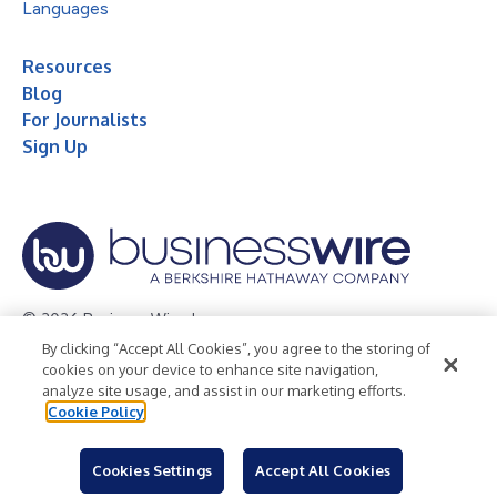
Languages
Resources
Blog
For Journalists
Sign Up
© 2026 Business Wire, Inc.
By clicking “Accept All Cookies”, you agree to the storing of
Privacy Policy
Cookie Policy
Accessibility Statement
cookies on your device to enhance site navigation,
analyze site usage, and assist in our marketing efforts.
Terms of Use
Legal
Cookie Policy
Cookies Settings
Accept All Cookies