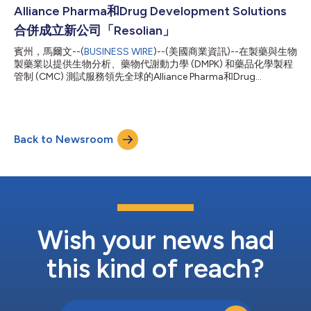
Alliance Pharma和Drug Development Solutions
合併成立新公司「Resolian」
賓州，馬爾文--(
BUSINESS WIRE
)--(美國商業資訊)--在製藥與生物
製藥業以提供生物分析、藥物代謝動力學 (DMPK) 和藥品化學製程
管制 (CMC) 測試服務領先全球的Alliance Pharma和Drug
Development Solutions, Ltd.（在2022年收購）今天宣布將兩家
公司整合為一，合併後的新公司將以「Resolian」的名稱繼續運
作。原先兩家公司的生物分析實驗室和專家遍布於美國、英國及最
近加入的澳洲。此舉可望整合之前分散於各地的資源，在Resolian
Back to Newsroom
繼續發展之際，支援全球對小分子和大分子生物分析和分析服務方
興未艾的需求。 「Resolian整合來自Alliance Pharma和Drug
Development Solutions兩所生物分析和分析科學傑出供應商的專
家後，將繼續研發各類療法的一流解決方案。」Resolian的執行長
Patrick Bennett說，「合併後，我們將成為一支國際性的專家團
隊，專事解決複雜的挑戰——公司的新名稱忠實反映了這一點。
我們有決心，將繼續透過便利的方法、積極的管理和藥物開發研究
不可或缺的創新，支援我們...
Wish your news had
this kind of reach?