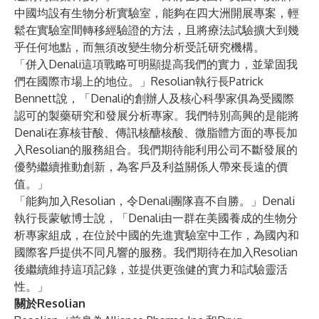
中國均設有生物分析實驗室，能夠在四大洲開展專案，輕
鬆在實驗室間轉移經驗證的方法，且將療法試驗擴大到幾
乎任何地點，而無須改變生物分析受託研究機構。
「併入Denali這項戰略可明顯提高我們的實力，並鞏固我
們在國際市場上的地位。」Resolian執行長
Patrick
Bennett
說，「Denali的創辦人及核心科學家俱為受國際
認可的製藥研究和發展分析專家。我們特別高興的是能將
Denali在寡核苷酸、傳訊核醣核酸、微脂體方面的專長加
入Resolian的服務組合。我們期待能利用公司不斷發展的
優勢繼續推動創新，為客戶及利益關係人帶來長遠的價
值。」
「能夠加入Resolian，令Denali團隊喜不自勝。」Denali
執行長蒙敏博士說，「Denali由一群在美國養成的生物分
析專家組成，在位於中國的先進實驗室中工作，為國內和
國際客戶提供不同凡響的服務。我們期待在加入Resolian
後繼續維持這項記錄，並提供更強健的實力和試驗靈活
性。」
關於Resolian