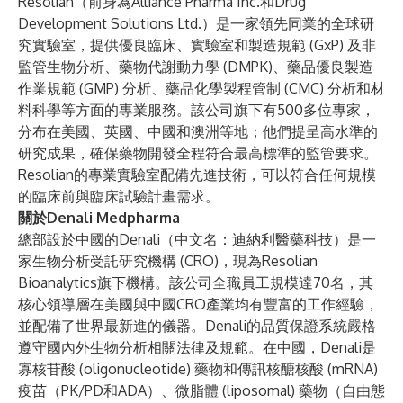
Resolian
（前身為Alliance Pharma Inc.和Drug
Development Solutions Ltd.）是一家領先同業的全球研
究實驗室，提供優良臨床、實驗室和製造規範 (GxP) 及非
監管生物分析、藥物代謝動力學 (DMPK)、藥品優良製造
作業規範 (GMP) 分析、藥品化學製程管制 (CMC) 分析和材
料科學等方面的專業服務。該公司旗下有500多位專家，
分布在美國、英國、中國和澳洲等地；他們提呈高水準的
研究成果，確保藥物開發全程符合最高標準的監管要求。
Resolian的專業實驗室配備先進技術，可以符合任何規模
的臨床前與臨床試驗計畫需求。
關於Denali Medpharma
總部設於中國的Denali（中文名：迪納利醫藥科技）是一
家生物分析受託研究機構 (CRO)，現為Resolian
Bioanalytics旗下機構。該公司全職員工規模達70名，其
核心領導層在美國與中國CRO產業均有豐富的工作經驗，
並配備了世界最新進的儀器。Denali的品質保證系統嚴格
遵守國內外生物分析相關法律及規範。在中國，Denali是
寡核苷酸 (oligonucleotide) 藥物和傳訊核醣核酸 (mRNA)
疫苗（PK/PD和ADA）、微脂體 (liposomal) 藥物（自由態