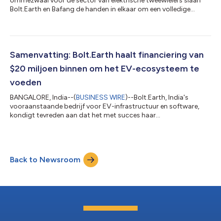
ommezwaai voor de sector van elektrische tweewielers slaan
Bolt.Earth en Bafang de handen in elkaar om een volledige
oplossing te bieden voor OEM's van elektrische tweewielers.
Deze samenwerking belooft OEM's te voorzien van
ongeëvenaarde gebruikerservaringen, wat zal zorgen voor een
revolutionaire transformatie in het landschap van de mobiliteit.
Bafang, die alom vermaard is voor haar technisch nauwkeurige
Samenvatting: Bolt.Earth haalt financiering van
motoren voor elektrische voertu...
$20 miljoen binnen om het EV-ecosysteem te
voeden
BANGALORE, India--(
BUSINESS WIRE
)--Bolt.Earth, India's
vooraanstaande bedrijf voor EV-infrastructuur en software,
kondigt tevreden aan dat het met succes haar
financieringsronde heeft voltooid, waarmee een aanzienlijk
bedrag van $20 miljoen aan investeringen werd verzekerd. Deze
financieringsronde is een mijlpaal die werd aangevoerd door
een consortium van zowel jarenlange als nieuwe investeerders,
Back to Newsroom
met een aantal ronkende namen waaronder Union Square
Ventures, Prime Venture Partners, ITIGO Fund...