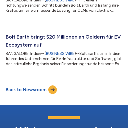
BANGALORE, Indien--(
BUSINESS WIRE
)--Mit einem
richtungweisenden Schritt bündeln Bolt.Earth und Bafang ihre
Kräfte, um eine umfassende Lösung für OEMs von Elektro-
Zweirädern zu entwickeln. Diese Zusammenarbeit wird OEMs
ermöglichen, einzigartige Benutzererlebnisse zu entwickeln und
einen bahnbrechenden Wandel in der Mobilitätslandschaft
anzustoßen. Bafang ist bekannt für seine präzisionsgefertigten
Elektromotoren, Motorsteuerungen, Batterien,
Bolt.Earth bringt $20 Millionen an Geldern für EV
Batteriemanagementsysteme und Fahrzeugsteuerungen für...
Ecosystem auf
BANGALORE, Indien--(
BUSINESS WIRE
)--Bolt.Earth, ein in Indien
führendes Unternehmen für EV-Infrastruktur und Software, gibt
das erfreuliche Ergebnis seiner Finanzierungsrunde bekannt: Es
ist gelungen, $20 Millionen an Investitionen aufzubringen. Es
haben sich sowohl bereits existente als auch neue Investoren
engagiert. Darunter sind bekannte Namen wie Union Square
Ventures, Prime Venture Partners, ITIGO Funds und einige
Back to Newsroom
andere, die an die Vision von Bolt.Earth - ein nachhaltiges und
elektrifizi...