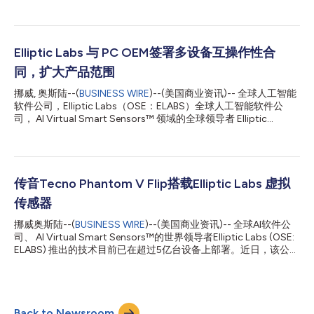
布，擢升 Ola Sandstad为产品开发高级副总裁。Sandstad先生将
负责为Elliptic Labs的当前及未来客户产品交付。 在 Elliptic Labs
担任职务之前，Sandstad 先生的职业生涯包括担任商业和技术管
理职 务，负责在多个垂直领域成功扩展产品交付。在加入 Elliptic
Labs 前，Ola 担任 NAGRA产品线管理总监。他的职责包括管理公
Elliptic Labs 与 PC OEM签署多设备互操作性合
司产品组合中的关键产品、指导战略、路线图和执行。在加入
同，扩大产品范围
NAGRA 之前，Sandstad 先生曾在 Conax 和 TANTEC Digital 任
职。 Ola 拥有挪威科技大学 (NTST) 的科学、电子和信号处理硕士
挪威, 奥斯陆--(
BUSINESS WIRE
)--(美国商业资讯)-- 全球人工智能
学位。 Elliptic Labs 首席执行官 Laila Danielsen 表示：“过去几
软件公司，Elliptic Labs（OSE：ELABS）全球人工智能软件公
年，Elliptic Labs 已成为 PC/笔记本...
司， AI Virtual Smart Sensors™ 领域的全球领导者 Elliptic
Labs（OSE：ELABS）的技术目前已在超过5亿台设备上得到应
用。日前，该公司宣布了其在PC行业上的一个里程碑式突破。 该
公司的最新突破旨在重塑设备间的互操作性，并重新定义跨系统和
设备的无缝用户体验。 该合同是在之前为这家PC客户成功完成
PoC后签署的，并且是一项开拓性的功能许可协议。 这一突破的核
传音Tecno Phantom V Flip搭载Elliptic Labs 虚拟
心在于 Elliptic Labs 的纯软件 AI Virtual Smart Sensor
传感器
Platform™，它利用了公司在人工智能/机器学习、超声波和传感
器融合方面的技术领先地位。 设备互操作性是该平台一系列变革
挪威奥斯陆--(
BUSINESS WIRE
)--(美国商业资讯)-- 全球AI软件公
性功能中的最新进展，将使笔记本电脑、智能手机和其他设备能够
司、 AI Virtual Smart Sensors™的世界领导者Elliptic Labs (OSE:
无缝地查找、识别和自动连接。 该功能将使 Elliptic Labs的始设备
ELABS) 推出的技术目前已在超过5亿台设备上部署。近日，该公司
制造商客户能够基于设备和外围设备之间简单易用的通信交互去创
宣布传音最新Tecno Phantom V Flip搭载其 AI Virtual Proximity
造新的用户体验，从而使用户体...
Sensor™ INNER BEAUTY®。 传音作为全球第五大智能手机制造
商，目前向全球市场上推出Tecno Phantom V Flip智能手机。
Elliptic Labs的合作伙伴联发科为 Phantom V Flip提供其
Back to Newsroom
Dimensity 8050芯片作为驱动。 Elliptic Labs首席执行官Laila