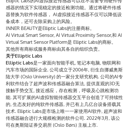
Elliptic Labs的AI虚拟接近传感器可以在不需要专用硬件传
感器的情况下实现稳定的接近检测功能。通过将硬件传感
器替换为软件传感器， AI虚拟接近传感器不仅可以降低设
备成本，还可去除采购上的风险。
INNER BEAUTY是Elliptic Labs的注册商标。
AI Virtual Smart Sensor, AI Virtual Proximity Sensor,和 AI
Virtual Smart Sensor Platform是 Elliptic Labs的商标。
其他所有商标或服务商标由其各自的组织负责。
关于Elliptic Labs
Elliptic Labs
是一家面向智能手机, 笔记本电脑, 物联网和
汽车市场的国际企业. 公司成立于2006年, 衍生自挪威奥斯
陆大学 (Oslo University) 的一家分支研究机构. 公司的AI专
利软件结合了超声波和传感器融合算法, 提供直观的3D无
接触手势交互, 接近感应，存在检测，呼吸及心跳检测功
能. 其可扩展的AI虚拟智能传感器交互平台创造了可持续性
的, 生态友好的纯软件传感器, 并已有上几亿台设备搭载其
技术. Elliptic Labs是市场上唯一一家使用AI软件, 超声波和
传感器融合进行大规模检测的软件公司. 2022年3月, 该公
司在奥斯陆证券交易所 (Oslo Børs) 主板上市.