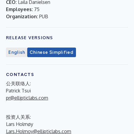
CEO:
Laila Danielsen
Employees:
75
Organization:
PUB
RELEASE VERSIONS
English
Chinese Simplified
CONTACTS
公关联络人:
Patrick Tsui
pr@ellipticlabs.com
投资人关系:
Lars Holmøy
Lars.Holmoy@ellipticlabs.com