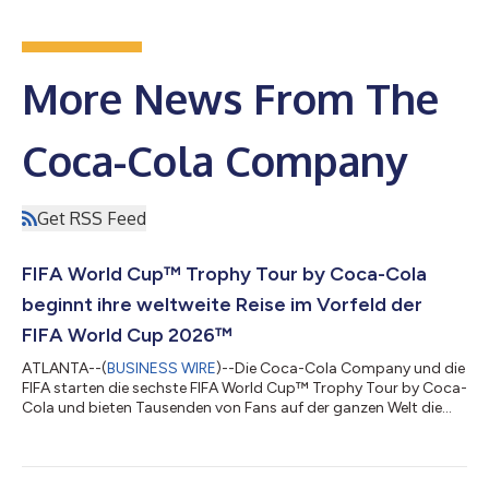
More News From The
Coca-Cola Company
Get RSS Feed
FIFA World Cup™ Trophy Tour by Coca-Cola
beginnt ihre weltweite Reise im Vorfeld der
FIFA World Cup 2026™
ATLANTA--(
BUSINESS WIRE
)--Die Coca-Cola Company und die
FIFA starten die sechste FIFA World Cup™ Trophy Tour by Coca-
Cola und bieten Tausenden von Fans auf der ganzen Welt die
Möglichkeit, vor der FIFA World Cup 2026™ den originalen FIFA
World-Cup™-Pokal zu sehen. Die FIFA World Cup 2026 wird die
bisher größte sein – mit drei Gastgeberländern, Kanada, Mexiko
und den Vereinigten Staaten, mit mehr Mannschaften, mehr