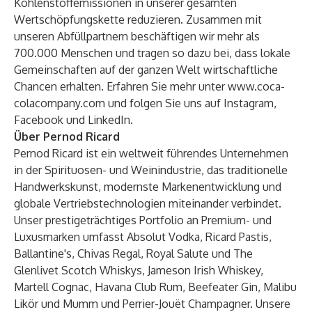
Kohlenstoffemissionen in unserer gesamten
Wertschöpfungskette reduzieren. Zusammen mit
unseren Abfüllpartnern beschäftigen wir mehr als
700.000 Menschen und tragen so dazu bei, dass lokale
Gemeinschaften auf der ganzen Welt wirtschaftliche
Chancen erhalten. Erfahren Sie mehr unter
www.coca-
colacompany.com
und folgen Sie uns auf
Instagram
,
Facebook
und
LinkedIn
.
Über Pernod Ricard
Pernod Ricard ist ein weltweit führendes Unternehmen
in der Spirituosen- und Weinindustrie, das traditionelle
Handwerkskunst, modernste Markenentwicklung und
globale Vertriebstechnologien miteinander verbindet.
Unser prestigeträchtiges Portfolio an Premium- und
Luxusmarken umfasst Absolut Vodka, Ricard Pastis,
Ballantine's, Chivas Regal, Royal Salute und The
Glenlivet Scotch Whiskys, Jameson Irish Whiskey,
Martell Cognac, Havana Club Rum, Beefeater Gin, Malibu
Likör und Mumm und Perrier-Jouët Champagner. Unsere