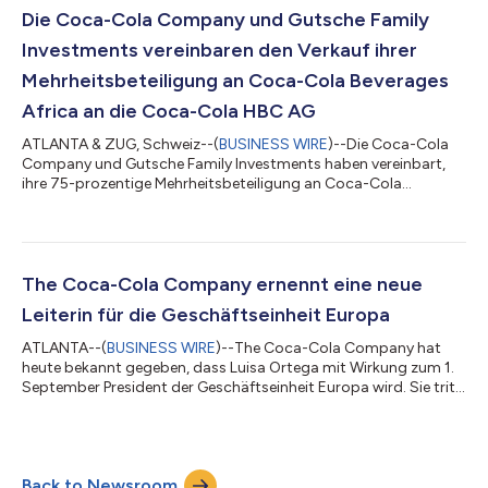
Spielen und mehr Feierlichkeiten als je zuvor. Als langjähriger
Die Coca-Cola Company und Gutsche Family
Partner der FIFA...
Investments vereinbaren den Verkauf ihrer
Mehrheitsbeteiligung an Coca-Cola Beverages
Africa an die Coca-Cola HBC AG
ATLANTA & ZUG, Schweiz--(
BUSINESS WIRE
)--Die Coca-Cola
Company und Gutsche Family Investments haben vereinbart,
ihre 75-prozentige Mehrheitsbeteiligung an Coca-Cola
Beverages Africa Pty. Ltd. an die Coca-Cola HBC AG zu
verkaufen, wie die Unternehmen heute bekannt gaben. CCBA ist
der größte Coca-Cola-Abfüller in Afrika. Das Unternehmen ist in
14 Ländern des Kontinents tätig und macht etwa 40 % des
gesamten Coca-Cola-Produktvolumens in Afrika aus. Coca-
The Coca-Cola Company ernennt eine neue
Cola HBC ist einer der größten Coca-Cola-Abf...
Leiterin für die Geschäftseinheit Europa
ATLANTA--(
BUSINESS WIRE
)--The Coca-Cola Company hat
heute bekannt gegeben, dass Luisa Ortega mit Wirkung zum 1.
September President der Geschäftseinheit Europa wird. Sie tritt
die Nachfolge von Nikos Koumettis an, der nach 25 Jahren im
Unternehmen 2026 in den Ruhestand treten wird. Koumettis
wird bis zum 28. Februar 2026 als Senior Advisor im
Unternehmen verbleiben. Er wird außerdem Mitglied des
Back to Newsroom
Verwaltungsrats von Hindustan Coca-Cola Beverages Pvt. Ltd.,