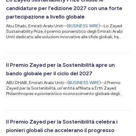
candidature per l'edizione 2027 con una forte
partecipazione a livello globale
Abu Dhabi, Emirati Arabi Uniti--(
BUSINESS WIRE
)--Lo Zayed
Sustainability Prize, il premio pionieristico degli Emirati Arabi
Uniti dedicato alle soluzioni innovative alle sfide globali, ha
ufficialmente chiuso le candidature per l'edizione 2027, avendo
ricevuto un numero senza precedenti di 10.233 candidature
provenienti da 177 paesi nelle sue sei categorie: Salute,
Alimentazione, Energia, Acqua, Azione per il clima e Scuole
superiori globali. Giunto ormai alla sua 18a edizione, il Premio
Il Premio Zayed per la Sostenibilità apre un
contin...
bando globale per il ciclo del 2027
ABU DHABI, Emirati Arabi Uniti--(
BUSINESS WIRE
)--il Premio
Zayed per la Sostenibilità, un'entità affiliata a Erth Zayed
Philanthropies e pionieristico riconoscimento globale degli
Emirati Arabi Uniti per la sostenibilità e l'innovazione umanitaria,
ha aperto le candidature per il ciclo del 2027. Il Premio porta
avanti la visione e l'eredità del padre fondatore degli Emirati
Arabi Uniti, lo sceicco Zayed bin Sultan Al Nahyan, sostenendo
coloro che promuovono un mondo più inclusivo e sostenibile....
Il Premio Zayed per la Sostenibilità celebra i
pionieri globali che accelerano il progresso