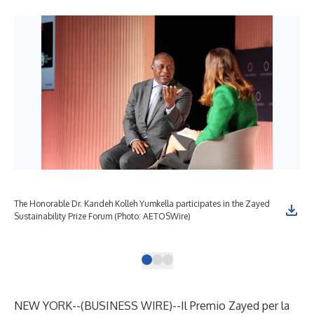
The Honorable Dr. Kandeh Kolleh Yumkella participates in the Zayed
Tho
Sustainability Prize Forum (Photo: AETOSWire)
Pat
AE
NEW YORK--(
BUSINESS WIRE
)--
Il Premio Zayed per la