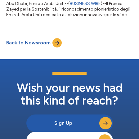
Abu Dhabi, Emirati Arabi Uniti--(
BUSINESS WIRE
)--Il Premio
Zayed per la Sostenibilità, il riconoscimento pionieristico degli
Emirati Arabi Uniti dedicato a soluzioni innovative per le sfide
globali, ha annunciato oggi la rosa dei vincitori 2026,
celebrando 18 anni di sostegno alle comunità e di promozione
di un progresso inclusivo e sostenibile in tutto il mondo. Nel
corso di una cerimonia tenutasi durante l’Abu Dhabi
Back to Newsroom
Sustainability Week (ADSW) e alla presenza di Capi di Stato,
ministri e leade...
Wish your news had
this kind of reach?
Sign Up