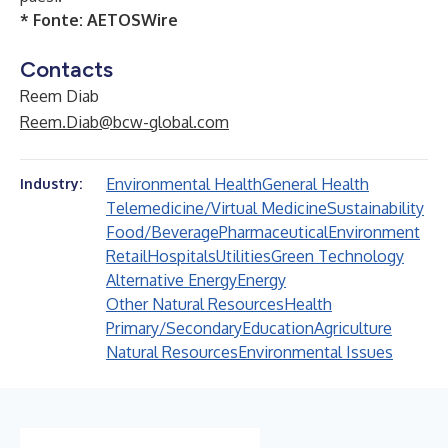
* Fonte:
AETOSWire
Contacts
Reem Diab
Reem.Diab@bcw-global.com
Environmental Health
General Health
Industry:
Telemedicine/Virtual Medicine
Sustainability
Food/Beverage
Pharmaceutical
Environment
Retail
Hospitals
Utilities
Green Technology
Alternative Energy
Energy
Other Natural Resources
Health
Primary/Secondary
Education
Agriculture
Natural Resources
Environmental Issues