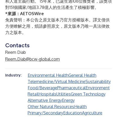
和人道主義行動。 15年來，已誕生過106位獲獎者，該獎項
對151個國家/地區3.78億人的生活產生了積極影響。
*來源：
AETOSWire
免責聲明：本公告之原文版本乃官方授權版本。譯文僅供
方便瞭解之用，煩請參照原文，原文版本乃唯一具法律效
力之版本。
Contacts
Reem Diab
Reem.Diab@bcw-global.com
Environmental Health
General Health
Industry:
Telemedicine/Virtual Medicine
Sustainability
Food/Beverage
Pharmaceutical
Environment
Retail
Hospitals
Utilities
Green Technology
Alternative Energy
Energy
Other Natural Resources
Health
Primary/Secondary
Education
Agriculture