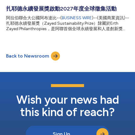
堂堂邁入第18個年頭，繼續吸引越來越多背景各異的中小企業、非
營利組織及高中參與。這些單位致力發展可改善生活品質的解決方
扎耶德永續發展獎啟動2027年度全球徵集活動
案，並格外關心弱勢及服務不足的社群。 今年的送件提案顯示出
阿拉伯聯合大公國阿布達比--(
BUSINESS WIRE
)--(美國商業資訊)--
參賽者越來越重視韌性、適應力以及系統層面的影響。來自不同地
扎耶德永續發展獎（Zayed Sustainability Prize）隸屬於Erth
區的申請者透過務實的社群導向解決方案來應對複雜的全球性挑
Zayed Philanthropies，是阿聯首個全球永續發展和人道創新獎。
戰。參賽者開發出人工智慧賦能醫療保健、農業科技、分散式能
該獎項現已啟動2027年度的申請。 該獎項秉承阿聯國父Sheikh
源、改善取用地下水管道以及循環經濟模式等琳瑯滿目的解決方
Zayed bin Sultan Al Nahyan的願景和遺志，支援那些致力於建立
案，意在擴大基本服務的覆蓋範圍，並推動更具包容性的發展。
更加包容、永續世界的人士。 扎耶德永續發展獎至今已舉辦18
參賽件數較去年增加了32%，說明全球各地由地方主導的創新勁道
年，總獎金達720萬美元。該獎項誠邀中小企業、非營利組織和高
強健不減。 阿拉伯聯合大公國工業與先進技術部長、扎耶德永續
Back to Newsroom
中提交與健康、食品、能源、水、氣候行動和全球高中六大類別相
發...
關的創新解決方案。 在2027年度申請啟動之際，阿拉伯聯合大公
國工業與先進技術部長、扎耶德永續發展獎總幹事Sultan Ahmed
Al Jaber博士閣下表示： 「扎耶德永續發展獎秉承Sheikh Zayed的
人道主義價值觀，體現了阿聯致力於推進能夠帶來切實可衡量影響
的解決方案的承諾。從以社群為主導的方法到人工智慧等前沿技
術，獎項倡導各種形式的創新，皆旨在支援那些能夠改善人們生活
並惠及最弱勢群體的解決方案。」 近二十...
Wish your news had
this kind of reach?
Sign Up