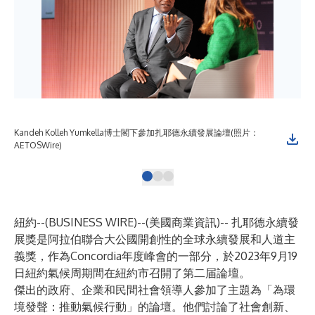
Kandeh Kolleh Yumkella博士閣下參加扎耶德永續發展論壇(照片：
扎
AETOSWire)
片：
紐約--(
BUSINESS WIRE
)--
(美國商業資訊)-- 扎耶德永續發
展獎是阿拉伯聯合大公國開創性的全球永續發展和人道主
義獎，作為Concordia年度峰會的一部分，於2023年9月19
日紐約氣候周期間在紐約市召開了第二届論壇。
傑出的政府、企業和民間社會領導人參加了主題為「為環
境發聲：推動氣候行動」的論壇。他們討論了社會創新、