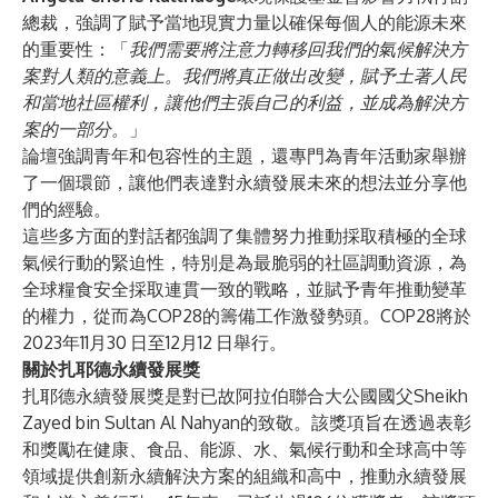
總裁，強調了賦予當地現實力量以確保每個人的能源未來
的重要性：「
我們需要將注意力轉移回我們的氣候解決方
案對人類的意義上。我們將真正做出改變，賦予土著人民
和當地社區權利，讓他們主張自己的利益，並成為解決方
案的一部分。
」
論壇強調青年和包容性的主題，還專門為青年活動家舉辦
了一個環節，讓他們表達對永續發展未來的想法並分享他
們的經驗。
這些多方面的對話都強調了集體努力推動採取積極的全球
氣候行動的緊迫性，特別是為最脆弱的社區調動資源，為
全球糧食安全採取連貫一致的戰略，並賦予青年推動變革
的權力，從而為COP28的籌備工作激發勢頭。COP28將於
2023年11月30
日至12月12
日舉行。
關於扎耶德永續發展獎
扎耶德永續發展獎是對已故阿拉伯聯合大公國國父Sheikh
Zayed bin Sultan Al Nahyan的致敬。該獎項旨在透過表彰
和獎勵在健康、食品、能源、水、氣候行動和全球高中等
領域提供創新永續解決方案的組織和高中，推動永續發展