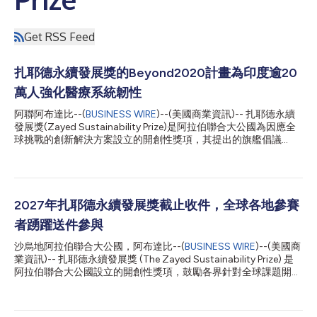
Get RSS Feed
扎耶德永續發展獎的Beyond2020計畫為印度逾20
萬人強化醫療系統韌性
阿聯阿布達比--(
BUSINESS WIRE
)--(美國商業資訊)-- 扎耶德永續
發展獎(Zayed Sustainability Prize)是阿拉伯聯合大公國為因應全
球挑戰的創新解決方案設立的開創性獎項，其提出的旗艦倡議
Beyond2020今日宣布，已在印度部署多座太陽能供電的醫療中
心，為逾20萬人改善獲得可靠醫療服務的途徑。 該專案在印度西
南部的卡納塔卡邦落地，共部署六座配備節能醫療技術的太陽能醫
療設施。這些設施強化了電力供應受限的偏遠社群的醫療系統韌
性，使病患能夠在家附近獲得基本醫療服務，而無需長途跋涉前往
2027年扎耶德永續發展獎截止收件，全球各地參賽
大城市。 此次在印度的Beyond2020部署由SELCO基金會執行。
者踴躍送件參與
該基金會是2018年扎耶德永續發展獎得主，是一家總部位於印度
的非營利組織，致力於利用永續能源推動支援減貧和環境永續發
沙烏地阿拉伯聯合大公國，阿布達比--(
BUSINESS WIRE
)--(美國商
展。 阿拉伯聯合大公國衛生和預防部長Ahmed Ali Al Sayegh閣下
業資訊)-- 扎耶德永續發展獎 (The Zayed Sustainability Prize) 是
表示：「透過Beyond2020計畫，阿拉伯聯合大公國繼續宣導改善
阿拉伯聯合大公國設立的開創性獎項，鼓勵各界針對全球課題開發
生活、強化韌性並促進全球合作的解決方案。此次在印度的部署所
創新解決方案。2027年度收件活動已於日前正式截止，保健、食
產生的持續影響力，反映了我們推進永續發展和擴大基本醫療服務
品、能源、水資源、氣候行動與全球高中六大類別共收到來自177
公平取得途徑的共同承諾。在Shei...
個國家的10233件提案，打破該獎的過往紀錄。 扎耶德永續發展獎