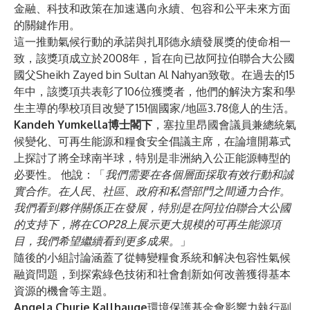
金融、科技和政策在加速邁向永續、包容和公平未來方面
的關鍵作用。
這一推動氣候行動的承諾與扎耶德永續發展獎的使命相一
致，該獎項成立於2008年，旨在向已故阿拉伯聯合大公國
國父Sheikh Zayed bin Sultan Al Nahyan致敬。在過去的15
年中，該獎項共表彰了106位獲獎者，他們的解決方案和學
生主導的學校項目改變了151個國家/地區3.78億人的生活。
Kandeh Yumkella博士閣下
，塞拉里昂國會議員兼總統氣
候變化、可再生能源和糧食安全倡議主席，在論壇開幕式
上探討了將全球南半球，特別是非洲納入公正能源轉型的
必要性。 他說：「
我們需要在各個層面
採取有效行動和誠
實合作。在人民、社區、政府和私營部門之間通力合作。
我們看到夥伴關係正在發展，特別是在阿拉伯聯合大公國
的支持下，將在COP28上展示更大規模的可再生能源項
目，我們希望繼續看到更多成果。
」
隨後的小組討論涵蓋了從轉變糧食系統和解决包容性氣候
融資問題，到探索綠色技術和社會創新如何改善獲得基本
資源的機會等主題。
Angela Churie Kallhauge
環境保護基金會影響力執行副