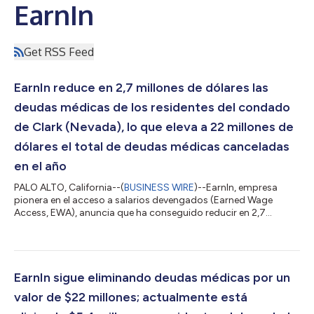
EarnIn
Get RSS Feed
EarnIn reduce en 2,7 millones de dólares las
deudas médicas de los residentes del condado
de Clark (Nevada), lo que eleva a 22 millones de
dólares el total de deudas médicas canceladas
en el año
PALO ALTO, California--(
BUSINESS WIRE
)--EarnIn, empresa
pionera en el acceso a salarios devengados (Earned Wage
Access, EWA), anuncia que ha conseguido reducir en 2,7
millones de dólares las deudas médicas de los habitantes del
condado de Clark (Nevada), donde se encuentra Las Vegas, y
que es el condado con el cuarto mayor nivel de deudas
médicas del país. Solo este año, EarnIn ha eliminado un total de
22 millones de dólares en deudas médicas. «En todo el país, y
EarnIn sigue eliminando deudas médicas por un
especialmente en el condado de...
valor de $22 millones; actualmente está