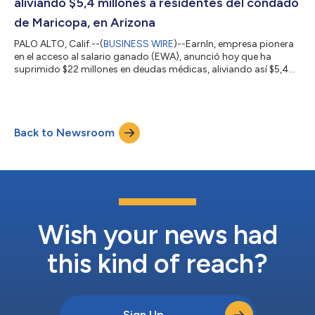
aliviando $5,4 millones a residentes del condado
de Maricopa, en Arizona
PALO ALTO, Calif.--(
BUSINESS WIRE
)--EarnIn, empresa pionera
en el acceso al salario ganado (EWA), anunció hoy que ha
suprimido $22 millones en deudas médicas, aliviando así $5,4
millones a los habitantes del condado de Maricopa (Arizona),
donde se encuentra Phoenix, que ocupa el quinto lugar del país
en deuda médica. El costo de la sanidad en Estados Unidos no
ha dejado de aumentar en las últimas décadas y pagar las
Back to Newsroom
facturas médicas se convirtió en una tarea cada vez más difícil
para muchos est...
Wish your news had
this kind of reach?
Sign Up