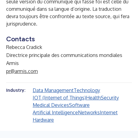
seule version du communiqué qui fasse foi est celle du
communiqué dans sa langue d’origine. La traduction
devra toujours être confrontée au texte source, qui fera
jurisprudence.
Contacts
Rebecca Cradick
Directrice principale des communications mondiales
Armis
pr@armis.com
Data Management
Technology
Industry:
IOT (Internet of Things)
Health
Security
Medical Devices
Software
Artificial Intelligence
Networks
Internet
Hardware