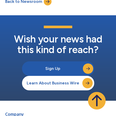
Back to Newsroom
Centrix™, la plateforme Armis de gestion de l’exposition aux
cybermenaces....
Wish your news had
this kind of reach?
Sign Up
Learn About Business Wire
Company