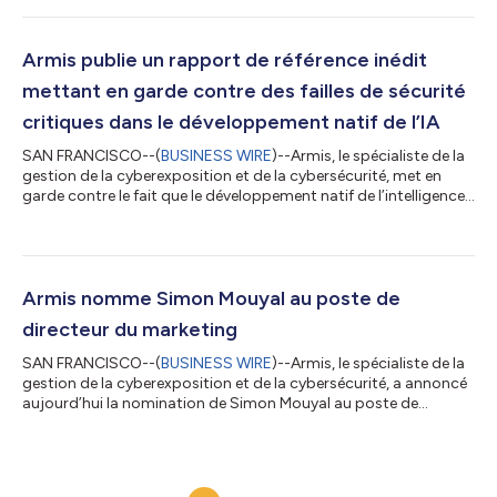
suivantes : Armis Centrix™ a remporté le prix de la « Meilleure
solution » pour la gestion de l'exposition aux cybermenaces
Armis nommée « Entreprise de cybersécurité choisie par les
Armis publie un rapport de référence inédit
éditeurs »...
mettant en garde contre des failles de sécurité
critiques dans le développement natif de l’IA
SAN FRANCISCO--(
BUSINESS WIRE
)--Armis, le spécialiste de la
gestion de la cyberexposition et de la cybersécurité, met en
garde contre le fait que le développement natif de l’intelligence
artificielle est souvent plus rapide que la prise de mesures de
sécurité essentielles, exposant les entreprises à des
vulnérabilités systémiques. Une nouvelle étude, menée par Armis
Labs dans le cadre du rapport Trusted Vibing Benchmark, a
évalué 18 modèles d’IA générative de premier plan dans 31
Armis nomme Simon Mouyal au poste de
scénarios de t...
directeur du marketing
SAN FRANCISCO--(
BUSINESS WIRE
)--Armis, le spécialiste de la
gestion de la cyberexposition et de la cybersécurité, a annoncé
aujourd’hui la nomination de Simon Mouyal au poste de
directeur du marketing. Dans ses nouvelles fonctions, M. Mouyal
supervisera la stratégie marketing mondiale d’Armis ainsi que
sa mise en œuvre, afin de renforcer le leadership de l’entreprise
dans son segment et de stimuler la demande pour Armis