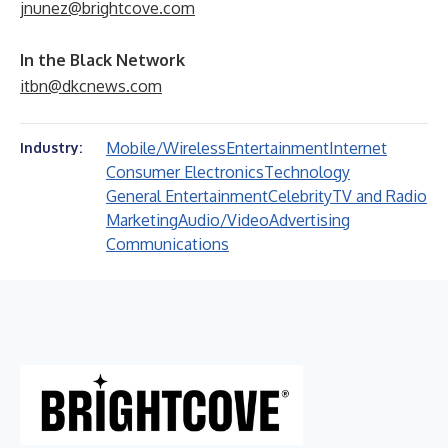
jnunez@brightcove.com
In the Black Network
itbn@dkcnews.com
Mobile/Wireless
Entertainment
Internet
Industry:
Consumer Electronics
Technology
General Entertainment
Celebrity
TV and Radio
Marketing
Audio/Video
Advertising
Communications