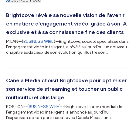
Brightcove révèle sa nouvelle vision de l'avenir
en matière d'engagement vidéo, grâce à son IA
exclusive et à sa connaissance fine des clients
MILAN--(
BUSINESS WIRE
)--Brightcove, société spécialisée dans
l'engagement vidéo intelligent, a révélé aujourd'hui un nouveau
chapitre audacieux de son évolution qui illustre son
engagement renouvelé en faveur de l'innovation, de l'orientation
client et des expériences numériques transformatrices. Avec
l'aide de son nouveau propriétaire, Bending Spoons, et de sa
puissante technologie d'IA propriétaire, Brightcove réinvente sa
plateforme afin de répondre aux demandes croissantes de ses
Canela Media choisit Brightcove pour optimiser
clients, i...
son service de streaming et toucher un public
multiculturel plus large
BOSTON--(
BUSINESS WIRE
)--Brightcove, leader mondial de
l’engagement vidéo intelligent, a annoncé aujourd’hui
l’expansion de son partenariat avec Canela Media, une
entreprise de médias multiculturels à la pointe de la technologie
et de l’innovation, pour alimenter son service de streaming.
Grâce à la technologie vidéo primée aux Emmy Awards de