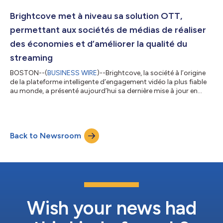
Brightcove, Canela Media accélérera sa croissance en
optimisant ses capacités de diffusion, en élargissant son offre
Brightcove met à niveau sa solution OTT,
de services et en renforçant l’engage...
permettant aux sociétés de médias de réaliser
des économies et d’améliorer la qualité du
streaming
BOSTON--(
BUSINESS WIRE
)--Brightcove, la société à l’origine
de la plateforme intelligente d’engagement vidéo la plus fiable
au monde, a présenté aujourd’hui sa dernière mise à jour en
matière de services OTT (over-the-top, ou services par
contournement) avec sa solution Brightcove OTT nouvellement
améliorée. Grâce à une collaboration avec Applicaster, une
plateforme SaaS sans code, les nouvelles fonctionnalités OTT
Back to Newsroom
de Brightcove permettent aux sociétés de médias, aux
diffuseurs, aux ligues spor...
Wish your news had