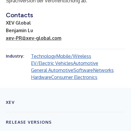
Sprachversion der Veröffentlichung ab.
Contacts
XEV Global
Benjamin Lu
xev-PR@xev-global.com
Technology
Mobile/Wireless
Industry:
EV/Electric Vehicles
Automotive
General Automotive
Software
Networks
Hardware
Consumer Electronics
XEV
RELEASE VERSIONS