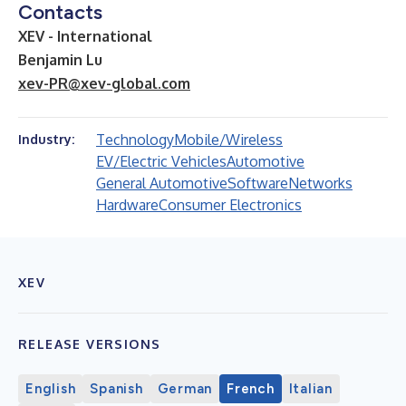
Contacts
XEV - International
Benjamin Lu
xev-PR@xev-global.com
Technology
Mobile/Wireless
Industry:
EV/Electric Vehicles
Automotive
General Automotive
Software
Networks
Hardware
Consumer Electronics
XEV
RELEASE VERSIONS
English
Spanish
German
French
Italian