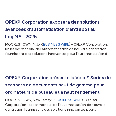
entrepôts, des documents et du courrier, a été distinguée par le
magazine Logistics Matters, qui lui a décerné le Prix de la
solution d'entrepôt de l'année 2026. OPEX a été primée pour sa
solution de stockage frigorifique à multiples zones de
température et à profondeurs variables, première du genre,
OPEX® Corporation exposera des solutions
conçue pour les systèmes...
avancées d’automatisation d’entrepôt au
LogiMAT 2026
MOORESTOWN, N.J.--(
BUSINESS WIRE
)--OPEX® Corporation,
un leader mondial de l’automatisation de nouvelle génération
fournissant des solutions innovantes pour l’automatisation des
entrepôts, des documents et du courrier, exposera ses
dernières avancées en matière d’automatisation d’entrepôt au
LogiMAT 2026. LogiMAT, le plus grand salon au monde dédié
aux solutions intralogistiques et à la gestion des processus, se
tiendra du 24 au 26 mars au Centre de la Foire de Stuttgart en
OPEX® Corporation présente la Velo™ Series de
Allemagne. « Notre é...
scanners de documents haut de gamme pour
ordinateurs de bureau et à haut rendement
MOORESTOWN, New Jersey--(
BUSINESS WIRE
)--OPEX®
Corporation, leader mondial de l’automatisation de nouvelle
génération fournissant des solutions innovantes pour
l’automatisation des entrepôts, des documents et du courrier,