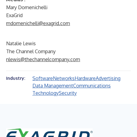
Mary Domenichelli
ExaGrid
mdomenichelli@exagrid.com
Natalie Lewis
The Channel Company
nlewis@thechannelcompany.com
Software
Networks
Hardware
Advertising
Industry:
Data Management
Communications
Technology
Security