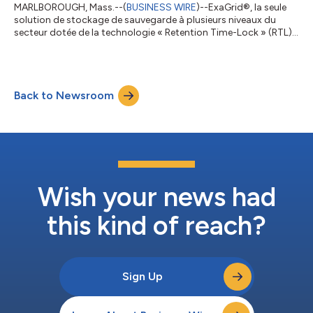
MARLBOROUGH, Mass.--(
BUSINESS WIRE
)--ExaGrid®, la seule
solution de stockage de sauvegarde à plusieurs niveaux du
secteur dotée de la technologie « Retention Time-Lock » (RTL)
basée sur l’IA, qui intègre un niveau isolé du réseau (créant ainsi
une barrière physique entre les niveaux), des suppressions
différées et l’immuabilité pour la récupération après une
attaque par ransomware, a annoncé aujourd’hui que MES
Back to Newsroom
Computing, une marque de The Channel Company, a mis en
avant ExaGrid dans son classe...
Wish your news had
this kind of reach?
Sign Up