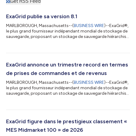
Get RSS Feed
ExaGrid publie sa version 8.1
MARLBOROUGH, Massachusetts--(
BUSINESS WIRE
)--ExaGrid®,
le plus grand fournisseur indépendant mondial de stockage de
sauvegarde, proposant un stockage de sauvegarde hiérarchisé
doté de la sécurité la plus complète et un verrouillage temporel
de rétention alimenté par l'IA pour la récupération après un
rançongiciel, a annoncé aujourd'hui la sortie de la version 8.1 de
son logiciel. Cette dernière version comprend : La prise en
charge de Cohesity DataProtect L'utilisation du protocole S3.
ExaGrid annonce un trimestre record en termes
La prise...
de prises de commandes et de revenus
MARLBOROUGH, Massachusetts--(
BUSINESS WIRE
)--ExaGrid®,
le plus grand fournisseur indépendant mondial de stockage de
sauvegarde, proposant un stockage de sauvegarde hiérarchisé
offrant la sécurité la plus complète et un verrouillage temporel
de rétention alimenté par l'IA pour la récupération après une
attaque de rançongiciel, a annoncé aujourd'hui avoir enregistré
un trimestre record de prises de commandes et de revenus au
deuxième trimestre clos le 30 juin 2026, avec une croissance
ExaGrid figure dans le prestigieux classement «
des revenus...
MES Midmarket 100 » de 2026