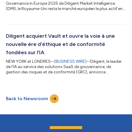
Governance in Europe 2025 de Diligent Market Intelligence
(DMI), le Royaume-Uni reste le marché européen le plus actif en
matière d’activisme actionnarial, avec une augmentation de 44
% d’une année sur l’autre du nombre d’entreprises ciblées. Entre
septembre 2024 et août 2025, 52 entreprises britanniques ont
été confrontées à des actions militantes, contre 36 au cours de
la période précédente (2023-2024), ce qui témoigne d’un
Diligent acquiert Vault et ouvre la voie à une
engagement accru...
nouvelle ère d'éthique et de conformité
fondées sur l'IA
NEW YORK et LONDRES--(
BUSINESS WIRE
)--Diligent, le leader
de l’IA au service des solutions SaaS de gouvernance, de
gestion des risques et de conformité (GRC), annonce
aujourd’hui l'acquisition de Vault, une solution d’éthique et de
conformité fondée sur l’IA qui permet aux organisations de
favoriser une culture de prise de parole, d’atténuer les risques
d’inconduite et de renforcer la conformité. Reconnaissant les
Back to Newsroom
limites des systèmes d'éthique et de conformité désuets, cette
acquisition marque...