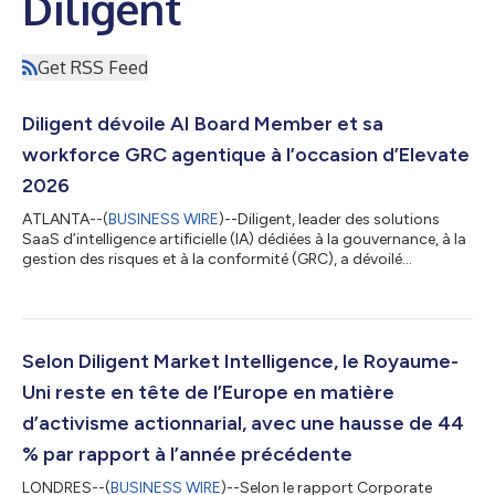
Diligent
Get RSS Feed
Diligent dévoile AI Board Member et sa
workforce GRC agentique à l’occasion d’Elevate
2026
ATLANTA--(
BUSINESS WIRE
)--Diligent, leader des solutions
SaaS d’intelligence artificielle (IA) dédiées à la gouvernance, à la
gestion des risques et à la conformité (GRC), a dévoilé
aujourd’hui une nouvelle génération d’agents d’IA autonomes,
dont AI Board Member — un assistant sécurisé conçu pour les
administrateurs — ainsi qu’un réseau coordonné d’agents
intégrés à la plateforme Diligent One. Accessibles depuis un
centre de pilotage unique, ces agents automatisent des
Selon Diligent Market Intelligence, le Royaume-
workflows complexes en p...
Uni reste en tête de l’Europe en matière
d’activisme actionnarial, avec une hausse de 44
% par rapport à l’année précédente
LONDRES--(
BUSINESS WIRE
)--Selon le rapport Corporate