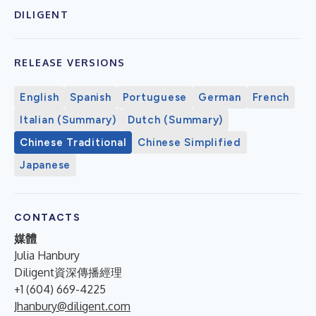
DILIGENT
RELEASE VERSIONS
English
Spanish
Portuguese
German
French
Italian (Summary)
Dutch (Summary)
Chinese Traditional
Chinese Simplified
Japanese
CONTACTS
媒體
Julia Hanbury
Diligent資深傳播經理
+1 (604) 669-4225
Jhanbury@diligent.com