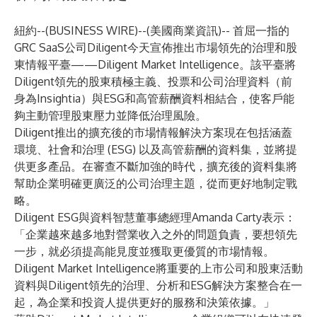
紐約--(
BUSINESS WIRE
)--
(美國商業資訊)-- 首屈一指的
GRC SaaS公司
Diligent
今天宣佈推出市場領先的治理和股
東情報平臺——
Diligent Market Intelligence
。該平臺將
Diligent領先的股東積極主義、投票和公司治理資料（前
身為Insightia）與ESG和高管薪酬資料相結合，使客戶能
夠主動管理股東壓力並降低治理風險。
Diligent推出的擴充後的市場情報解決方案現在包括涵蓋
環境、社會和治理 (ESG) 以及高管薪酬的資料集，並將提
供更多產品。在審查不斷加強的時代，擴充後的資料集將
幫助企業明確更廣泛的公司治理主題，從而更好地制定戰
略。
Diligent ESG與資料智慧董事總經理Amanda Carty表示：
「企業越來越多地對營業收入之外的問題負責，要想領先
一步，就必須提高能見度並獲取更優質的市場情報。
Diligent Market Intelligence將重要的上市公司和股東活動
資料與Diligent領先的治理、分析和ESG解決方案整合在一
起，為企業和投資人提供更好的服務和決策依據。」