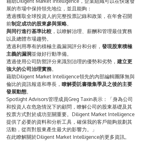
藉助Diligent Market Intelligence，企業組織可以在快速發
展的市場中保持領先地位，並且能夠：
透過獲取全球投資人的完整投票記錄和政策，在年會召開
前
制定成功的股東參與策略
。
與同行進行基準比較
，以瞭解治理、薪酬和管理最佳實務
以及總體市場趨勢。
透過利用專有的積極主義漏洞評分和分析，
發現股東積極
主義的漏洞
並做好行動準備。
透過使用公司防禦評分來識別治理的優勢和劣勢，
建立更
強大的公司治理實務
。
藉助Diligent Market Intelligence領先的內部編輯團隊無與
倫比的資訊報道和專長，
瞭解委託書徵集季及之後的主要
發展動態
。
Spotlight Advisors管理成員Greg Taxin表示：「身為公司
和投資人在危急情況下的顧問，瞭解公司的股東基礎及其
投票方式對於成功至關重要。Diligent Market Intelligence
提供了必要的資料和分析工具，確保我的客戶能夠規劃其
活動，從而對股東產生最大的影響力。」
在此
瞭解關於Diligent Market Intelligence的更多資訊。