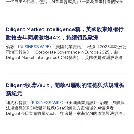
一代自主AI代理，包括「AI董事會成員」(一款為董事打造的安全AI
助手)，以及一個嵌入Diligent One平台的協同代理網路。透過單一
指揮中心存取，這些代理可自動執行跨治理、風險、合規與第三方
管理的多步驟工作流程，讓組織在不增加人員編制的情況下，獲得
相當於「GRC經理」的效益。 「AI會為擁抱它的團隊帶來倍增的效
能，董事會也不例外。」Diligent總裁暨執行長Brian Stafford表
Diligent Market Intelligence稱，英國股東維權行
示，「透過AI董事會成員以及嵌入Diligent One平台的自主代理網
動較去年同期激增44%，持續領跑歐洲
路，我們為高階管理團隊與GRC領導者提供了一個安全、受治理的
數位工作團隊，其感知風險的速度超越傳統治理所能跟上的程度，
倫敦--(
BUSINESS WIRE
)--(美國商業資訊)-- 根據《2025年歐洲公
同時保持每一步皆可稽核，並讓他們能夠專注於只有他們才能提供
司治理報告》（Corporate Governance in Europe 2025，由
的判斷。」 Diligent的自主代理網路允許從業人員與領導者指揮特
Diligent Market Intelligence (DMI)發表），英國仍是歐洲股東維權
定角色的代理，這些代理能自主規劃、執行與稽核涵蓋治理、風
行動最活躍的市場，成為維權目標的公司數量較去年同期成長
險、合規及稽核的端到端工作流程，並由人為判斷來核准每一項決
44%。2024年9月至2025年8月期間，有52家英國公司遭遇維權
策。底層則採...
行動，而2024年同期這一數字為36家，彰顯出該市場股東參與度
的提升。 Diligent Market Intelligence主編Josh Black表示：「英
國仍是歐洲公開維權行動的主要驅動力，其他歐洲市場在幕後溝通
Diligent收購Vault，開啟AI驅動的道德與法規遵循
無果時，也越來越多地採用類似策略。歐洲的股東維權形式多樣，
新紀元
從敵意媒體宣傳到更私密的溝通均有涉及，但毫無疑問，董事會應
做好全面準備——即將到來的股東大會季很可能異常繁忙。」 該
紐約和倫敦--(
BUSINESS WIRE
)--(美國商業資訊)-- 治理、風險與
報告由全球性法律事務所White & Case共同編撰，報告顯示，儘管
法規遵循(GRC)軟體即服務(SaaS)解決方案領域的AI領導者
小型股公司占英國所有維權目標的近70%，但大型股相關維權行
Diligent今日宣布收購Vault，後者是一家基於AI的道德與法規遵循
動主要由知名美國維權機構主導，這些機構正越來越多地轉向歐洲
解決方案供應商，旨在協助企業培育勇於發聲的文化、降低不當行
市場尋找價值機會。...
為風險並強化法規遵循。鑑於過時的道德與法規遵循系統存在局限
性，此次收購代表產業向「主動誠信」的新時代邁進。透過將