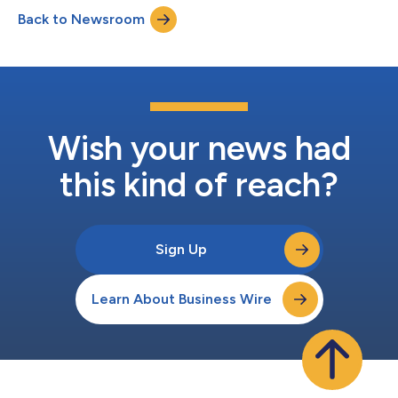
Vault尖端的舉報技術整合至Diligent的GRC平台，企業能夠更早發
Back to Newsroom
現風險、更快回應，並在員工和利害關係人之間建立更大的信任。
Vault的AI優先技術透過在地化法規遵循功能、多語言舉報通路及
全球法規遵循支援，擴充了Diligent為全球企業提供服務的能力。
Vault樹立了順暢、直覺式且高效的法規遵循工具標準，既讓員工
能夠放心地舉報問題，又為企業提供所需的調查套件和洞見以推動
有意義的變革。 Diligent法規遵循業務總經理Amanda Carty表
示：「我們熱烈歡迎Vault團隊和客戶加入Diligent。此次收購強化
了我們利用尖端AI技術提升全球企業透明度、誠信度和道德實務的
Wish your news had
堅定承諾。現在，我...
this kind of reach?
Sign Up
Learn About Business Wire