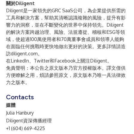
關於Diligent
Diligent是一家領先的GRC SaaS公司，為企業提供所需的
工具和解決方案，幫助其清晰認識複雜的風險，提升有影
響力的洞察，並在不斷變化的世界中保持領先。Diligent
的解決方案跨越治理、風險、法規遵從、稽核和ESG等領
域，使超過100萬使用者和70萬董事會成員和領導人能夠
在面臨任何挑戰時更快地做出更好的決策。更多詳情請造
訪
diligent.com
。
在
LinkedIn
、
Twitter
和
Facebook
上關注Diligent。
免責聲明：本公告之原文版本乃官方授權版本。譯文僅供
方便瞭解之用，煩請參照原文，原文版本乃唯一具法律效
力之版本。
Contacts
媒體
Julia Hanbury
Diligent資深傳播經理
+1 (604) 669-4225