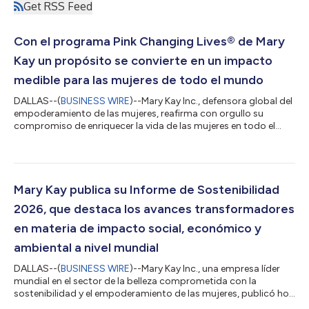
Get RSS Feed
Con el programa Pink Changing Lives® de Mary
Kay un propósito se convierte en un impacto
medible para las mujeres de todo el mundo
DALLAS--(
BUSINESS WIRE
)--Mary Kay Inc., defensora global del
empoderamiento de las mujeres, reafirma con orgullo su
compromiso de enriquecer la vida de las mujeres en todo el
mundo a través de su emblemático Programa Pink Changing
Lives® , una iniciativa global multifacética que combina las
donaciones con un propósito específico con el marketing
solidario para generar un impacto significativo y medible en las
comunidades. Desde 1996, el programa ha aportado más de
Mary Kay publica su Informe de Sostenibilidad
230 millones de dólares en don...
2026, que destaca los avances transformadores
en materia de impacto social, económico y
ambiental a nivel mundial
DALLAS--(
BUSINESS WIRE
)--Mary Kay Inc., una empresa líder
mundial en el sector de la belleza comprometida con la
sostenibilidad y el empoderamiento de las mujeres, publicó hoy
su 2026 Sustainability Report (Informe de Sostenibilidad 2026),