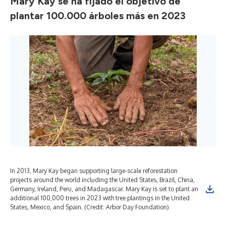
Mary Kay se ha fijado el objetivo de
plantar 100.000 árboles más en 2023
In 2013, Mary Kay began supporting large-scale reforestation
To 
projects around the world including the United States, Brazil, China,
mil
Germany, Ireland, Peru, and Madagascar. Mary Kay is set to plant an
fut
additional 100,000 trees in 2023 with tree plantings in the United
States, Mexico, and Spain. (Credit: Arbor Day Foundation)