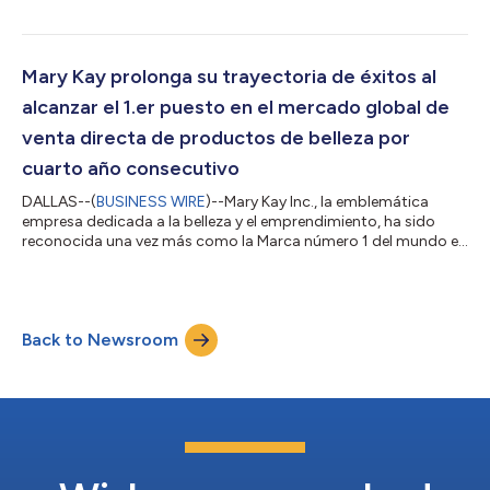
detallando los avances logrados hacia sus objetivos para
2030 y celebrando los logros de 2025 y los más recientes que
siguen impulsando un cambio positivo a nivel mundial. El
informe anual destaca la dedicación de décadas de Mary Kay a
Mary Kay prolonga su trayectoria de éxitos al
la sostenibilidad socia...
alcanzar el 1.er puesto en el mercado global de
venta directa de productos de belleza por
cuarto año consecutivo
DALLAS--(
BUSINESS WIRE
)--Mary Kay Inc., la emblemática
empresa dedicada a la belleza y el emprendimiento, ha sido
reconocida una vez más como la Marca número 1 del mundo en
Venta directa de productos para el cuidado de la piel y
cosméticos de color1 por Euromonitor International,
manteniendo así su legado de excelencia por cuarto año
consecutivo. “Obtener el primer lugar en la clasificación
Back to Newsroom
mundial de Euromonitor por cuarto año consecutivo supone
un respaldo contundente al impacto de nuestras C...