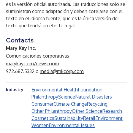
es la versión oficial autorizada. Las traducciones solo se
suministran como adaptación y deben cotejarse con el
texto en el idioma fuente, que es la única versión del
texto que tendrá un efecto legal.
Contacts
Mary Kay Inc.
Comunicaciones corporativas
marykay.com/newsroom
972.687.5332 o
media@mkcorp.com
Environmental Health
Foundation
Industry:
Philanthropy
Science
Natural Disasters
Consumer
Climate Change
Recycling
Other Philanthropy
Other Science
Research
Cosmetics
Sustainability
Retail
Environment
Women
Environmental Issues