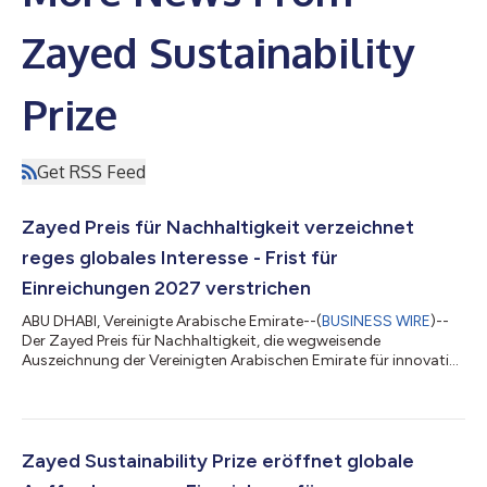
Zayed Sustainability
Prize
Get RSS Feed
Zayed Preis für Nachhaltigkeit verzeichnet
reges globales Interesse - Frist für
Einreichungen 2027 verstrichen
ABU DHABI, Vereinigte Arabische Emirate--(
BUSINESS WIRE
)--
Der Zayed Preis für Nachhaltigkeit, die wegweisende
Auszeichnung der Vereinigten Arabischen Emirate für innovative
Lösungen für globale Herausforderungen, hat die
Einreichungsfrist für die Preisverleihung 2027 offiziell
geschlossen. Es gingen 10.233 Beiträge aus 177 Ländern in den
sechs Kategorien Gesundheit, Ernährung, Energie, Wasser,
Klimaschutz und Global High Schools ein. Dies ist bis dato ein
Zayed Sustainability Prize eröffnet globale
Rekord. Der Preis wird zum 18. Mal in F...