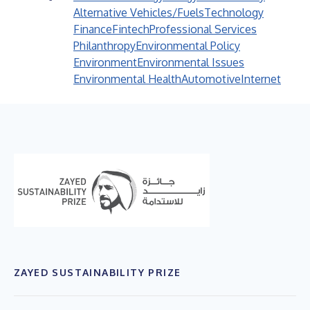
Alternative Vehicles/Fuels
Technology
Finance
Fintech
Professional Services
Philanthropy
Environmental Policy
Environment
Environmental Issues
Environmental Health
Automotive
Internet
ZAYED SUSTAINABILITY PRIZE