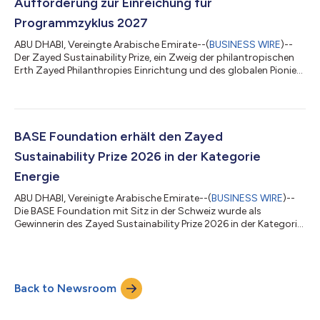
Aufforderung zur Einreichung für
Programmzyklus 2027
ABU DHABI, Vereingte Arabische Emirate--(
BUSINESS WIRE
)--
Der Zayed Sustainability Prize, ein Zweig der philantropischen
Erth Zayed Philanthropies Einrichtung und des globalen Pionier-
Preises für Nachhaltigkeit und humanitäre Innovationen der
Vereinigten Arabischen Emirate hat die Einreichungsphase für
den Programmzyklus 2027 eröffnet. Der Preis führt die Vision
und das Erbe des Gründungsvaters der Vereinigten Arabischen
Emirate, Scheich Zayed bin Sultan Al Nahyan fort, indem
BASE Foundation erhält den Zayed
diejenigen unterstü...
Sustainability Prize 2026 in der Kategorie
Energie
ABU DHABI, Vereinigte Arabische Emirate--(
BUSINESS WIRE
)--
Die BASE Foundation mit Sitz in der Schweiz wurde als
Gewinnerin des Zayed Sustainability Prize 2026 in der Kategorie
Energie bekannt gegeben. Die gemeinnützige Organisation
wurde für ihren innovativen Ansatz zur Demokratisierung des
Zugangs zu sauberer, effizienter Kühlung durch ihr Cooling-as-
a-Service-Modell (CaaS) ausgezeichnet. Das
Back to Newsroom
nutzungsabhängige CaaS-Modell eliminiert Vorabkosten, da
Kunden nur für die Kühlung als Dienstleistung...