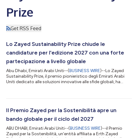
Prize
Get RSS Feed
Lo Zayed Sustainability Prize chiude le
candidature per l'edizione 2027 con una forte
partecipazione a livello globale
Abu Dhabi, Emirati Arabi Uniti--(
BUSINESS WIRE
)--Lo Zayed
Sustainability Prize, il premio pionieristico degli Emirati Arabi
Uniti dedicato alle soluzioni innovative alle sfide globali, ha
ufficialmente chiuso le candidature per l'edizione 2027, avendo
ricevuto un numero senza precedenti di 10.233 candidature
provenienti da 177 paesi nelle sue sei categorie: Salute,
Alimentazione, Energia, Acqua, Azione per il clima e Scuole
superiori globali. Giunto ormai alla sua 18a edizione, il Premio
Il Premio Zayed per la Sostenibilità apre un
contin...
bando globale per il ciclo del 2027
ABU DHABI, Emirati Arabi Uniti--(
BUSINESS WIRE
)--il Premio
Zayed per la Sostenibilità, un'entità affiliata a Erth Zayed