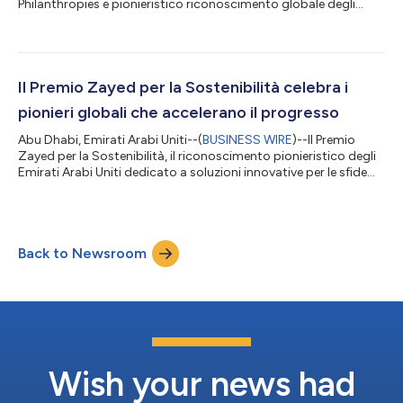
Philanthropies e pionieristico riconoscimento globale degli
Emirati Arabi Uniti per la sostenibilità e l'innovazione umanitaria,
ha aperto le candidature per il ciclo del 2027. Il Premio porta
avanti la visione e l'eredità del padre fondatore degli Emirati
Arabi Uniti, lo sceicco Zayed bin Sultan Al Nahyan, sostenendo
coloro che promuovono un mondo più inclusivo e sostenibile....
Il Premio Zayed per la Sostenibilità celebra i
pionieri globali che accelerano il progresso
Abu Dhabi, Emirati Arabi Uniti--(
BUSINESS WIRE
)--Il Premio
Zayed per la Sostenibilità, il riconoscimento pionieristico degli
Emirati Arabi Uniti dedicato a soluzioni innovative per le sfide
globali, ha annunciato oggi la rosa dei vincitori 2026,
celebrando 18 anni di sostegno alle comunità e di promozione
di un progresso inclusivo e sostenibile in tutto il mondo. Nel
corso di una cerimonia tenutasi durante l’Abu Dhabi
Back to Newsroom
Sustainability Week (ADSW) e alla presenza di Capi di Stato,
ministri e leade...
Wish your news had