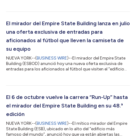
paquetes de entradas para familias de todas las edades, que
les permitirán ahorrar en su visita a este emblemático destino
de la ciudad de Nueva York. Los grupos de cuatro personas que
adquieran el nuevo Paquete Familiar de Entradas podrán
ahorrar hasta un 20 % en las entradas para los emblemáticos
El mirador del Empire State Building lanza en julio
miradores de los pi...
una oferta exclusiva de entradas para
aficionados al fútbol que lleven la camiseta de
su equipo
NUEVA YORK--(
BUSINESS WIRE
)--El mirador del Empire State
Building (ESBOD) anunció hoy una nueva oferta exclusiva de
entradas para los aficionados al fútbol que visiten el “edificio
más famoso del mundo” con la camiseta de su equipo favorito
antes de la final del torneo. Quienes tengan previsto llevar su
camiseta de fútbol al mirador del Empire State Building pueden
comprar entradas en línea con un 15 % de descuento para
disfrutar de la experiencia inmersiva del museo y de las mejores
El 6 de octubre vuelve la carrera “Run-Up” hasta
vistas de...
el mirador del Empire State Building en su 48.ª
edición
NUEVA YORK--(
BUSINESS WIRE
)--El mítico mirador del Empire
State Building (ESB), ubicado en lo alto del “edificio más
famoso del mundo”, anunció hoy que ya están abiertas las