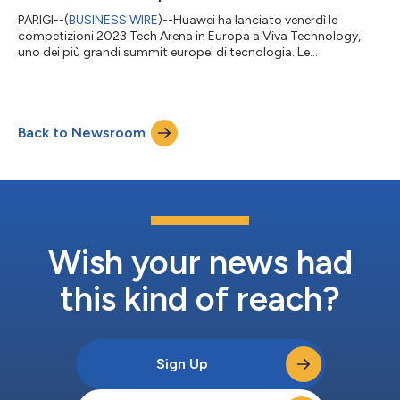
PARIGI--(
BUSINESS WIRE
)--Huawei ha lanciato venerdì le
competizioni 2023 Tech Arena in Europa a Viva Technology,
uno dei più grandi summit europei di tecnologia. Le
competizioni di Tech Arena sono sponsorizzate e progettate
dai laboratori Huawei di tutto il mondo in collaborazione con le
principali università per dare agli studenti di tutto il mondo
maggiori opportunità di provare e imparare a risolvere i
Back to Newsroom
problemi del mondo reale. Liu Shaowei, Presidente del Huawei’s
European Research Institute...
Wish your news had
this kind of reach?
Sign Up