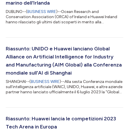
marino dell'Irlanda
DUBLINO--(
BUSINESS WIRE
)--Ocean Research and
Conservation Association (ORCA) of Ireland e Huawei Ireland
hanno rilasciato gli ultimi dati scoperti in merito alla
salvaguardia dell'ecosistema marino dell'Irlanda durante la loro
collaborazione sul progetto Smart Whales Sound. L'annuncio è
avvenuto durante l'OceanTech Summit presso il Baltimore
Castle in Irlanda. Lo studio collaborativo ha scoperto che le vie
marittime nel Mare Celtico a sud dell'Irlanda stanno
Riassunto: UNIDO e Huawei lanciano Global
contribuendo a causare anche inquina...
Alliance on Artificial Intelligence for Industry
and Manufacturing (AIM Global) alla Conferenza
mondiale sull'AI di Shanghai
SHANGHAI--(
BUSINESS WIRE
)--Alla sesta Conferenza mondiale
sull'intelligenza artificiale (WAIC), UNIDO, Huawei, e altre aziende
partner hanno lanciato ufficialmente il 6 luglio 2023 la “Global
Alliance on Artificial Intelligence for Industry and
Manufacturing” (AIM Global). Guidata da UNIDO, AIM Global
integrerà i partner pubblici e privati per promuovere l'utilizzo
dell'intelligenza artificiale e l'innovazione che porta al settore e
alla produzione. Rivolgendosi al pubblico della WAIC durante l...
Riassunto: Huawei lancia le competizioni 2023
Tech Arena in Europa