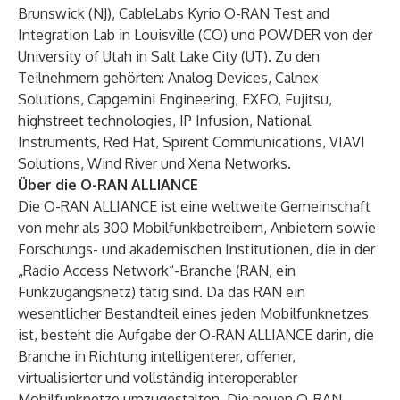
Brunswick (NJ), CableLabs Kyrio O-RAN Test and
Integration Lab in Louisville (CO) und POWDER von der
University of Utah in Salt Lake City (UT). Zu den
Teilnehmern gehörten: Analog Devices, Calnex
Solutions, Capgemini Engineering, EXFO, Fujitsu,
highstreet technologies, IP Infusion, National
Instruments, Red Hat, Spirent Communications, VIAVI
Solutions, Wind River und Xena Networks.
Über die O-RAN ALLIANCE
Die O-RAN ALLIANCE ist eine weltweite Gemeinschaft
von mehr als 300 Mobilfunkbetreibern, Anbietern sowie
Forschungs- und akademischen Institutionen, die in der
„Radio Access Network“-Branche (RAN, ein
Funkzugangsnetz) tätig sind. Da das RAN ein
wesentlicher Bestandteil eines jeden Mobilfunknetzes
ist, besteht die Aufgabe der O-RAN ALLIANCE darin, die
Branche in Richtung intelligenterer, offener,
virtualisierter und vollständig interoperabler
Mobilfunknetze umzugestalten. Die neuen O-RAN-