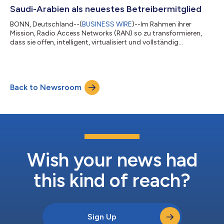
200.000 USD für ihren Vorschlag zur Entwicklung eine...
Saudi-Arabien als neuestes Betreibermitglied
BONN, Deutschland--(
BUSINESS WIRE
)--Im Rahmen ihrer
Mission, Radio Access Networks (RAN) so zu transformieren,
dass sie offen, intelligent, virtualisiert und vollständig
interoperabel sind, gab die O-RAN ALLIANCE heute bekannt,
dass Salam Mobile als 33. Betreibermitglied beigetreten ist und
damit die weltweite Gemeinschaft von Mobilfunknetzen
erweitert, deren Betreiber sich der Bereitstellung von O-RAN
Back to Newsroom
widmen. Salam Mobile kündigte kürzlich Pläne zur
Zusammenarbeit mit dem Open RAN-Ökosystem an...
Wish your news had
this kind of reach?
Sign Up