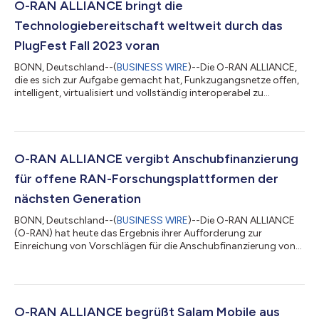
O-RAN ALLIANCE bringt die
Technologiebereitschaft weltweit durch das
PlugFest Fall 2023 voran
BONN, Deutschland--(
BUSINESS WIRE
)--Die O-RAN ALLIANCE,
die es sich zur Aufgabe gemacht hat, Funkzugangsnetze offen,
intelligent, virtualisiert und vollständig interoperabel zu
gestalten, hat heute den erfolgreichen Abschluss des O-RAN
ALLIANCE Global PlugFest Fall 2023 bekannt gegeben. O-RAN
Global PlugFests sind regelmäßig stattfindende
Veranstaltungen, die von der O-RAN ALLIANCE organisiert und
mitgesponsert werden, um den effizienten Fortschritt des O-
O-RAN ALLIANCE vergibt Anschubfinanzierung
RAN-Ökosystems durch gut organisierte T...
für offene RAN-Forschungsplattformen der
nächsten Generation
BONN, Deutschland--(
BUSINESS WIRE
)--Die O-RAN ALLIANCE
(O-RAN) hat heute das Ergebnis ihrer Aufforderung zur
Einreichung von Vorschlägen für die Anschubfinanzierung von
Plattformen bekannt gegeben, die die Forschung und
Entwicklung der nächsten Generation von offenen
Funkzugangsnetzen (RAN) unterstützen. Die O-RAN ALLIANCE
hat dem Institute for the Wireless Internet of Things an der
Northeastern University eine Anschubfinanzierung in Höhe von
O-RAN ALLIANCE begrüßt Salam Mobile aus