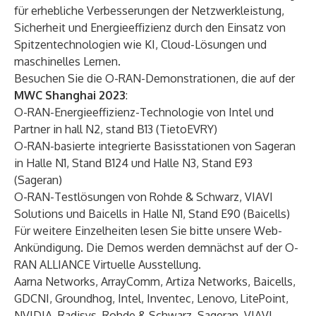
für erhebliche Verbesserungen der Netzwerkleistung,
Sicherheit und Energieeffizienz durch den Einsatz von
Spitzentechnologien wie KI, Cloud-Lösungen und
maschinelles Lernen.
Besuchen Sie die O-RAN-Demonstrationen, die auf der
MWC Shanghai 2023
:
O-RAN-Energieeffizienz-Technologie von Intel und
Partner in
hall N2, stand B13 (TietoEVRY)
O-RAN-basierte integrierte Basisstationen von Sageran
in Halle N1, Stand B124 und Halle N3, Stand E93
(Sageran)
O-RAN-Testlösungen von Rohde & Schwarz, VIAVI
Solutions und Baicells in Halle N1, Stand E90 (Baicells)
Für weitere Einzelheiten lesen Sie bitte unsere
Web-
Ankündigung
. Die Demos werden demnächst auf der
O-
RAN ALLIANCE Virtuelle Ausstellung
.
Aarna Networks, ArrayComm, Artiza Networks, Baicells,
GDCNI, Groundhog, Intel, Inventec, Lenovo, LitePoint,
NVIDIA, Radisys, Rohde & Schwarz, Sageran, VIAVI