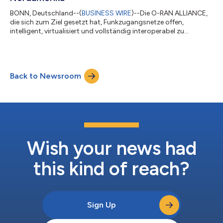
BONN, Deutschland--(
BUSINESS WIRE
)--Die O-RAN ALLIANCE,
die sich zum Ziel gesetzt hat, Funkzugangsnetze offen,
intelligent, virtualisiert und vollständig interoperabel zu
gestalten, gab heute bekannt, dass sie vier neue Open Testing
and Integration Centres (OTIC) in Nordamerika zugelassen hat.
OTICs sind herstellerunabhängige, offene und qualifizierte, von
der O-RAN ALLIANCE zugelassene Labors, die Auszeichnungen
Back to Newsroom
im Rahmen des O-RAN Certification and Badging Program
vergeben, damit Betreiber Pr...
Wish your news had
this kind of reach?
Sign Up