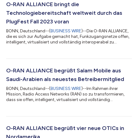
O-RAN ALLIANCE bringt die
Technologiebereitschaft weltweit durch das
PlugFest Fall 2023 voran
BONN, Deutschland--(
BUSINESS WIRE
)--Die O-RAN ALLIANCE,
die es sich zur Aufgabe gemacht hat, Funkzugangsnetze offen,
intelligent, virtualisiert und vollständig interoperabel zu
gestalten, hat heute den erfolgreichen Abschluss des O-RAN
ALLIANCE Global PlugFest Fall 2023 bekannt gegeben. O-RAN
Global PlugFests sind regelmäßig stattfindende
Veranstaltungen, die von der O-RAN ALLIANCE organisiert und
mitgesponsert werden, um den effizienten Fortschritt des O-
O-RAN ALLIANCE begrüßt Salam Mobile aus
RAN-Ökosystems durch gut organisierte T...
Saudi-Arabien als neuestes Betreibermitglied
BONN, Deutschland--(
BUSINESS WIRE
)--Im Rahmen ihrer
Mission, Radio Access Networks (RAN) so zu transformieren,
dass sie offen, intelligent, virtualisiert und vollständig
interoperabel sind, gab die O-RAN ALLIANCE heute bekannt,
dass Salam Mobile als 33. Betreibermitglied beigetreten ist und
damit die weltweite Gemeinschaft von Mobilfunknetzen
erweitert, deren Betreiber sich der Bereitstellung von O-RAN
widmen. Salam Mobile kündigte kürzlich Pläne zur
O-RAN ALLIANCE begrüßt vier neue OTICs in
Zusammenarbeit mit dem Open RAN-Ökosystem an...
Nordamerika