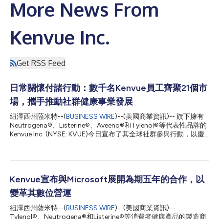
More News From
Kenvue Inc.
Get RSS Feed
日常關懷付諸行動：數千名Kenvue員工齊聚21個市
場，攜手推動社群健康事業發展
紐澤西州薩米特--(
BUSINESS WIRE
)--(美國商業資訊)-- 旗下擁有
Neutrogena®、Listerine®、Aveeno®和Tylenol®等代表性品牌的
Kenvue Inc. (NYSE: KVUE)今日宣布了其全球社群參與行動，以慶
祝「Kenvue關懷周」(Kenvue Cares Week)，這是該公司的代表性
年度志工倡議，也是其健康生活使命(Healthy Lives Mission)的一
部分。「Kenvue關懷周」證明了Kenvue致力於促進人類和地球福
祉的堅定承諾，透過志工服務回饋社會，並在當地社群產生有意
義、可衡量的影響。 在整個五月期間，數千名Kenvue員工匯聚在
Kenvue宣布與Microsoft展開為期五年的合作，以
六大洲的21個市場，支援由公司承諾所驅動的公益事業，創造了
變革其數位營運
5000多小時有意義的時刻，與社群建立了更密切的連結，並展示
了日常關懷付諸行動的力量。相較該計畫的啟動之年，站點參與人
紐澤西州薩米特--(
BUSINESS WIRE
)--(美國商業資訊)--
數增加了四倍。今年，Kenvue員工將協助發放約22,000套衛生用
Tylenol®、Neutrogena®和Listerine®等消費者健康產品的製造商