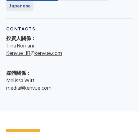
Japanese
CONTACTS
投資人關係：
Tina Romani
Kenvue_IR@kenvue.com
媒體關係：
Melissa Witt
media@kenvue.com