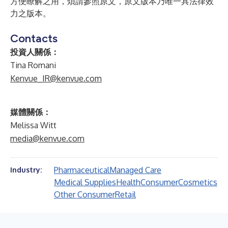
方便瞭解之用，煩請參照原文，原文版本乃唯一具法律效
力之版本。
Contacts
投資人關係：
Tina Romani
Kenvue_IR@kenvue.com
媒體關係：
Melissa Witt
media@kenvue.com
Pharmaceutical
Managed Care
Industry:
Medical Supplies
Health
Consumer
Cosmetics
Other Consumer
Retail