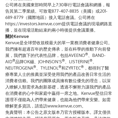
公司將在美國東部時間早上7:30舉行電話會議和網播，報
告其第二季業績。可致電877-407-8835（美國）或201-
689-8779（國際地區）接入電話會議。公司將在
https://investors.kenvue.com
提供電話會議的現場網路直
播，並在現場活動結束約兩小時後提供會議重播。
關於Kenvue
Kenvue是全球營收規模最大的單一業務消費者健康公司。
我們擁有超過百年的歷史傳承，並在科學的推動下向前發
®
展，我們旗下的代表性品牌，包括AVEENO
、BAND-
®
®
®
AID
品牌OK繃、JOHNSON’S
、LISTERINE
、
®
®
®
NEUTROGENA
、TYLENOL
和ZYRTEC
，都得到了醫
療專業人士的推薦並深受使用我們的產品改善日常生活的
消費者信賴。我們的團隊成員擁有數位優先的理念，以深
入瞭解人類需求為創新基礎，透過不懈努力讓我們的產品
在消費者的心中和家庭中贏得一席之地。Kenvue堅信日常
護理不僅能為人們帶來健康，也能為他們帶來安樂。如需
瞭解更多資訊，請造訪
www.kenvue.com
。
免責聲明：本公告之原文版本乃官方授權版本。譯文僅供