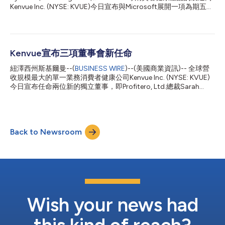
品包，這些用品包精心挑選了來自我們代表性品牌的超過11萬件產
Kenvue Inc. (NYSE: KVUE)今日宣布與Microsoft展開一項為期五年
品，包括Neutrogena®、Listerine®、OGX®、Johnson’s® B...
的合作。此次合作旨在透過先進的人工智慧(AI)技術，為變革數位
營運奠定堅實基礎。這些技術包括機器輔助協作、預測分析、智慧
代理、數位分身和生成式AI。透過提升預測和AI輔助能力，Kenvue
旨在為商業、營運和技術實務方面的創新樹立新的標竿，最終為消
費者帶來更好的體驗，提高生產力，並實現持續成長。 在未來五
Kenvue宣布三項董事會新任命
年內，Kenvue將擴大對Microsoft Azure的使用，以充分利用其廣
紐澤西州斯基爾曼--(
BUSINESS WIRE
)--(美國商業資訊)-- 全球營
泛的服務，包括資料分析和AI。Azure服務的整合將強化預測能力
收規模最大的單一業務消費者健康公司Kenvue Inc. (NYSE: KVUE)
和人機協作。此外，Kenvue旨在推動創新，完善產品上市策略，
今日宣布任命兩位新的獨立董事，即Profitero, Ltd.總裁Sarah
提升客戶體驗，並實現商業營運最佳化，從而讓全球消費者都能獲
Hofstetter和前Bayer消費者健康部門總裁兼負責人Erica Mann，
得日常護理的力量。 借助即時演算法能力以及由AI/生成式AI驅動
加入公司董事會（簡稱「董事會」）。此外，Starboard Value
的解決方案，Kenvue移轉至Azure將使Kenvue能夠： 加快產品開
LP（連同某些附屬公司，簡稱「Starboard」）的管理成員、執行
發，改進配方，並實現臨床研究資料最佳化，協助...
長兼投資長Jeffrey Smith也將加入董事會。這三項任命均立即生
Back to Newsroom
效。 Kenvue董事長Larry Merlo表示：「我們欣然歡迎Sarah、
Erica和Jeff成為Kenvue董事會的新董事。Sarah在品牌建設和數位
行銷方面的專業知識，Erica在全球消費者健康產業的經驗，以及
Jeff的投資人視角和在企業董事會任職的豐富經歷，將以互補且增
添價值的技能組合進一步使董事會得到補強。在董事會和管理團隊
繼續專注於加快實現永續的盈利成長和創造股東價值的過程中，他
們各自的見解將對公司大有裨益。」 Smith先生表示：「我們投資
Ken...
Wish your news had