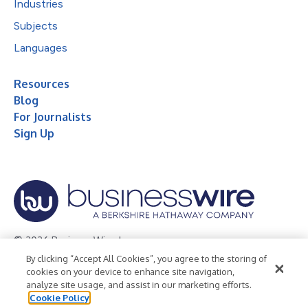
Industries
Subjects
Languages
Resources
Blog
For Journalists
Sign Up
© 2026 Business Wire, Inc.
By clicking “Accept All Cookies”, you agree to the storing of
Privacy Policy
Cookie Policy
Accessibility Statement
cookies on your device to enhance site navigation,
analyze site usage, and assist in our marketing efforts.
Terms of Use
Legal
Cookie Policy