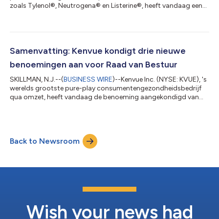
zoals Tylenol®, Neutrogena® en Listerine®, heeft vandaag een
vijfjarige samenwerking met Microsoft aangekondigd die een
sterke basis beoogt te leggen voor de transformatie van
digitale processen door middel van geavanceerde AI-
technologieën (Artificial Intelligence). Deze technologieën
omvatten door machines mogelijk gemaakte samenwerking,
Samenvatting: Kenvue kondigt drie nieuwe
voorspellende analyse, smart agents, digitale tw...
benoemingen aan voor Raad van Bestuur
SKILLMAN, N.J.--(
BUSINESS WIRE
)--Kenvue Inc. (NYSE: KVUE), 's
werelds grootste pure-play consumentengezondheidsbedrijf
qua omzet, heeft vandaag de benoeming aangekondigd van
twee nieuwe onafhankelijke bestuurders, Sarah Hofstetter,
President van Profitero, Ltd., en Erica Mann, voormalig President
en hoofd van de Consumer Health Division van Bayer, voor de
Raad van Bestuur van het bedrijf (de 'Raad van Bestuur').
Back to Newsroom
Daarnaast zal Jeffrey Smith, Managing Member, Chief Executive
Officer en Chief Inve...
Wish your news had