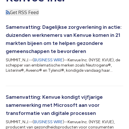
Get RSS Feed
Samenvatting: Dagelijkse zorgverlening in actie:
duizenden werknemers van Kenvue komen in 21
markten bijeen om te helpen gezondere
gemeenschappen te bevorderen
SUMMIT, N.J.--(
BUSINESS WIRE
)--Kenvue Inc. (NYSE: KVUE), de
schepper van emblematische merken zoals Neutrogena®,
Listerine®, Aveeno® en Tylenol®, kondigde vandaag haar
inspanningen voor de wereldwijde gemeenschappen aan om de
Kenvue Cares Week te vieren, het jaarlijkse vrijwilligersinitiatief
van het bedrijf dat deel uitmaakt van haar Healthy Lives Mission.
Kenvue Cares Week is een getuigenis van het sterke engagement
van Kenvue om het welzijn van de mensen en van onze planeet
Samenvatting: Kenvue kondigt vijfjarige
te bevorderen, om...
samenwerking met Microsoft aan voor
transformatie van digitale processen
SUMMIT, N.J.--(
BUSINESS WIRE
)--Kenvue Inc. (NYSE: KVUE),
producent van gezondheidsproducten voor consumenten