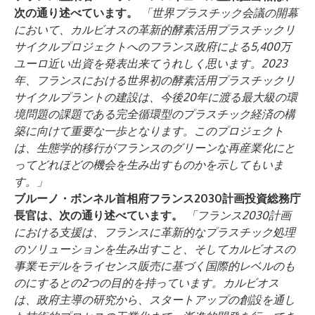
次の通り述べています。
「世界プラスチック会議の開幕
において、カルビオスの革新的酵素活用プラスチックリ
サイクルプロジェクトへのフランス政府による5,400万
ユーロ近い出資を発表出来てうれしく思います。2023
年、フランスにおける世界初の酵素活用プラスチックリ
サイクルプラントの建設は、今後20年に渡る最大級の環
境問題の課題である完全循環型のプラスチック経済の構
築に向けて重要な一歩となります。このプロジェクト
は、生態学的移行がフランスのグリーンな再産業化にと
ってどれほどの機会を生み出すものかを示してもいま
す。」
ブルーノ・ボンネル首相府フランス2030計画投資総務庁
長官は、次の通り述べています。
「フランス2030計画
における支援は、フランスに革新的なプラスチック処理
のソリューションを生み出すこと、そしてカルビオスの
事業モデルをライセンス販売に基づく国際的レベルのも
のにするとの2つの目的を持っています。カルビオス
は、政府主導の研究から、スタートアップの創設を通し