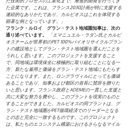
た技術的プロセスの工業化まで、漸進的開発を行ってき
た企業です。これは、フランス2030計画が特に支援する
連続的なありかたであり、カルビオスはこれを体現する
顕著な例となっています。」
フランク・ルロイ グラン・テスト地域圏知事は、次の
通り述べています。
「エマニュエル・ラダン氏とカルビ
オスチームが世界初のPET 100%バイオリサイクルプラン
トの建設地としてグラン・テスト地域圏を選んだことを
うれしく思います。このプロジェクトを支援すること
で、同地域は環境保全に積極的に取り組むことになる一
方、新たな雇用と価値をグラン・テスト地域にもたらす
ことになります。また、ロングラヴィルにとっても価値
あることであり、知事および都区の首長に賛辞を贈りた
いと思います。フランス政府とADEMEの一貫した支援と
共に大変な努力を費やし、このプラントを現実のものと
することができました。カルビオスの同プラントは、グ
ラン・テスト地域圏がPET循環経済でのリーダーとなる
との志と完全に一致するものです。このプロジェクト
は、私たちのエコシステム構築におけるさらなるマイル