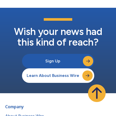
する拘束力のない覚書（MOU）に署名したことを発表しました
1。 インドラマ・ベンチャーズは、MOUに定められた包括的条件
に基づき、株式および非転換融資による資金調達で合弁事業に約
1億1000万ユーロを投資する予定で2、最終的なエンジニアリン
グ文書と実現可能性調査の結果が待たれます。両当事者は、プロ
ジェクトの実施に対する相互支援と、2023年末までに契約を完
Wish your news had
成させる意向を確認...
this kind of reach?
Sign Up
Learn About Business Wire
Company
About Business Wire