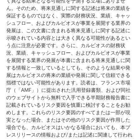
く異なる結果となる可能性を予測する立場にありませ
ん。そのため、将来見通しに関する記述は将来の業績を
保証するものではなく、実際の財務状況、業績、キャッ
シュフロー、およびカルビオスが事業を展開する業界の
発展は、この文書に含まれる将来見通しに関する記述に
示唆されている内容とは大きく異なる可能性があるとい
う点に注意が必要です。さらに、カルビオスの財務状
況、業績、キャッシュフロー、およびカルビオスが事業
を展開する業界の発展が本書に含まれる将来見通しに関
する情報と一致しているとしても、そのような結果や発
展はカルビオスの将来の業績や発展に関して信頼できる
指標ではない可能性があります。読者は、フランス市場
庁（「AMF」）に提出された汎用登録書類、および同社
のウェブサイトから無料で入手できる半期財務報告書に
記載されているリスク要因を慎重に検討することをお勧
めします。これらのリスク要因のすべてまたは一部が現
実となった場合、またはその他のリスク要因が作用した
場合でも、カルビオスはいかなる場合においても、本プ
レスリリースの情報および/または記述に関連して行われ