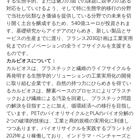
する生態学的、または魅力の面での課題に競争力のある
対応をしていけるよう、そして特に生態学的移行の分野
で当社が比類なき価値を提供している分野での未来を切
り開く土台を醸成するため、540億ユーロが投資されま
す。基礎研究からアイデアのひらめき、新しい製品とサ
ービスの生産までに渡り、フランス2030計画は工業実用
化までのイノベーションの全ライフサイクルを支援する
ものです。
カルビオスについて：
カルビオス
は、プラスチックと繊維のライフサイクルを
再発明する生態学的ソリューションの工業実用化の開発
に取り組む企業です。自然の持つ力にひらめきを得てい
るカルビオスは、酵素ベースのプロセスによりプラスチ
ックおよび繊維による汚染を回避し、プラスチック問題
の解決を目指すことに加え、循環経済への移行を目指し
ています。PETのバイオリサイクルとPLAのバイオ分解の
2つの破壊的技術は、工業と商的規模の実用化に到達し
つつあります。バイオリサイクルを実践するプラントが
2021年より稼働しており、インドラマ・ベンチャーズと