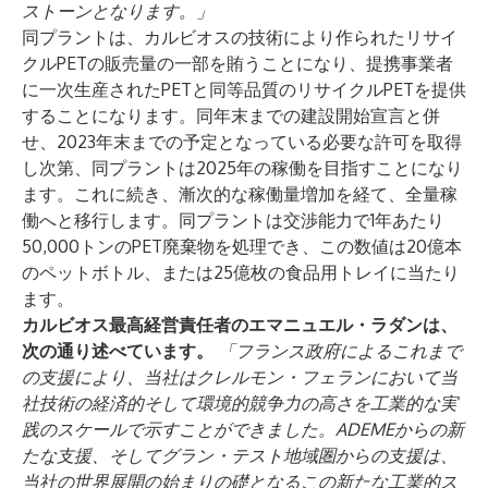
ストーンとなります。」
同プラントは、カルビオスの技術により作られたリサイ
クルPETの販売量の一部を賄うことになり、提携事業者
に一次生産されたPETと同等品質のリサイクルPETを提供
することになります。同年末までの建設開始宣言と併
せ、2023年末までの予定となっている必要な許可を取得
し次第、同プラントは2025年の稼働を目指すことになり
ます。これに続き、漸次的な稼働量増加を経て、全量稼
働へと移行します。同プラントは交渉能力で1年あたり
50,000トンのPET廃棄物を処理でき、この数値は20億本
のペットボトル、または25億枚の食品用トレイに当たり
ます。
カルビオス最高経営責任者のエマニュエル・ラダンは、
次の通り述べています。
「フランス政府によるこれまで
の支援により、当社はクレルモン・フェランにおいて当
社技術の経済的そして環境的競争力の高さを工業的な実
践のスケールで示すことができました。ADEMEからの新
たな支援、そしてグラン・テスト地域圏からの支援は、
当社の世界展開の始まりの礎となるこの新たな工業的ス