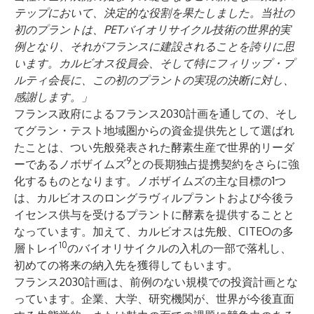
テップにおいて、決定的な役割を果たしました。当社の
初のプラントは、PETバイオリサイクル技術の世界的実
例となり、それがフランスに建設されることを誇りに思
います。カルビオス役員会、そして特にフィリップ・プ
ルティ会長に、この初のプラントの実現の決断に対し、
感謝します。」
フランス政府によるフランス2030計画を通しての、そし
てグラン・テスト地域圏からの資金提供先として選ばれ
たことは、つい先般発表された酵素生産で世界的リーダ
9
ーであるノボザイムズ
との長期独占提携契約をさらに強
化するものとなります。ノボザイムズの主な目標の1つ
は、カルビオスのロングラヴィルプラントおよび今後ラ
イセンス供与を受けるプラントに酵素を提供することと
なっています。加えて、カルビオスは先般、CITEOの多
10
層トレイ
のバイオリサイクルの入札の一部で落札し、
初めての将来の納入先を獲得してもいます。
フランス2030計画は、前例のない規模での投資計画とな
っています。企業、大学、研究機関が、世界が今後直面