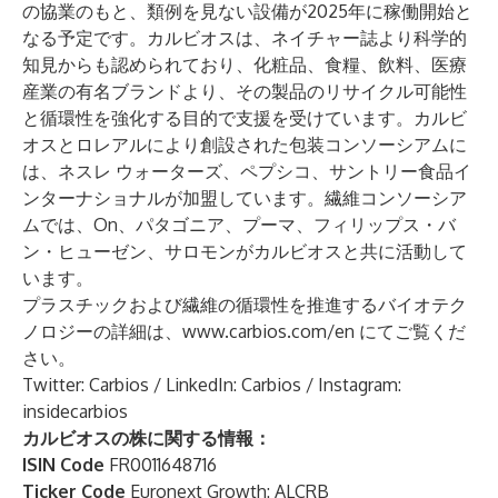
の協業のもと、類例を見ない設備が2025年に稼働開始と
なる予定です。カルビオスは、ネイチャー誌より科学的
知見からも認められており、化粧品、食糧、飲料、医療
産業の有名ブランドより、その製品のリサイクル可能性
と循環性を強化する目的で支援を受けています。カルビ
オスとロレアルにより創設された包装コンソーシアムに
は、ネスレ ウォーターズ、ペプシコ、サントリー食品イ
ンターナショナルが加盟しています。繊維コンソーシア
ムでは、On、パタゴニア、プーマ、フィリップス・バ
ン・ヒューゼン、サロモンがカルビオスと共に活動して
います。
プラスチックおよび繊維の循環性を推進するバイオテク
ノロジーの詳細は、
www.carbios.com/en
にてご覧くだ
さい。
Twitter:
Carbios
/ LinkedIn:
Carbios
/ Instagram:
insidecarbios
カルビオスの株に関する情報：
ISIN Code
FR0011648716
Ticker Code
Euronext Growth: ALCRB