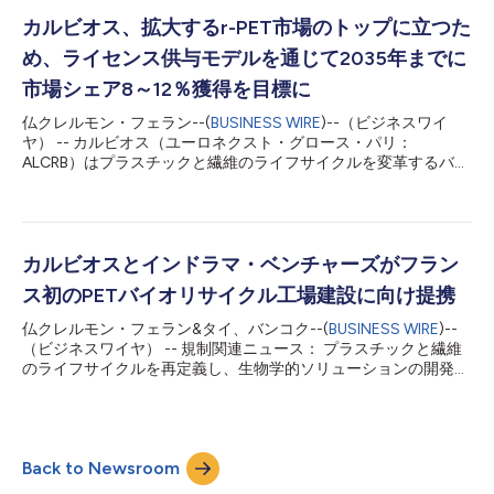
業か複数ラインで行われている繊維製品の前処理段階を合理化す
るために、当社は完全統合型の自動化ラインを開発しました。酵
カルビオス、拡大するr-PET市場のトップに立つた
素バイオリサイクル・プロセスにより、使用済み衣類や裁断くず
め、ライセンス供与モデルを通じて2035年までに
から出る繊維廃棄物を解重合に適した材料に作り変えます。この
特許取得済みのラインはすべての前処理段階（破砕、ハードポイ
市場シェア8～12％獲得を目標に
ントと呼ばれるボタンやファスナーなどの抽出）を統合し、当社
仏クレルモン・フェラン--(
BUSINESS WIRE
)--（ビジネスワイ
にとって高性能でスケーラブルな開発ツールとなります。プラッ
ヤ） -- カルビオス（ユーロネクスト・グロース・パリ：
トフォームは今後、繊維製品用バイオリサイクル技術を実証用工
ALCRB）はプラスチックと繊維のライフサイクルを変革するバイ
場の規模で検証する（2024年まで）のに役立ちます。また当社
オ技術の開発・産業化分野を先行するバイオテクノロジー企業で
は、収集・選別業者と協業する上での専門知識を得て、繊維製品
す。6月6日中央ヨーロッパ時間午後2時に2023年最新戦略説明会
を酵素リサイクルに適した状態にするために求...
を開催し、2030年と2035年に向けたビジネスモデルの詳細を明
らかにしました。説明会では、世界r-PET市場のメイン・プレイ
ヤーとして、2030年までに4～8％、2035年までに8～12％とい
カルビオスとインドラマ・ベンチャーズがフラン
う市場シェアの抱負を発表しました。 こちらをクリックして、
ス初のPETバイオリサイクル工場建設に向け提携
ライブ配信（6月6日午後2時CET）に参加するか、録画を視聴 最
高経営責任者（CEO）エマニュエル・ラデント およびカルビオ
仏クレルモン・フェラン&タイ、バンコク--(
BUSINESS WIRE
)--
ス幹部 2023年6月6日午後2時CET～午後4時CET（パリ時間）
（ビジネスワイヤ） -- 規制関連ニュース： プラスチックと繊維
https://edge.media-server.com/mmc/p/u2qw4cir フランス直通
のライフサイクルを再定義し、生物学的ソリューションの開発と
電話：+33 170918704 / 英国直通電話：+44 1 212818004 1.価
工業化に取り組むバイオテクノロジー企業であるカルビオス
値創造ビジネスモデル 独自のPET...
（Euronext Growth Paris: ALCRB）と世界展開する持続可能性重
視の化学品メーカーであるインドラマ・ベンチャーズ
（Indorama Ventures Public Company Limited（IVL））
Back to Newsroom
（Bloomberg ticker IVL.TB）は、フランスで世界初のPETバイオ
リサイクルプラントを建設するためのジョイントベンチャーに関