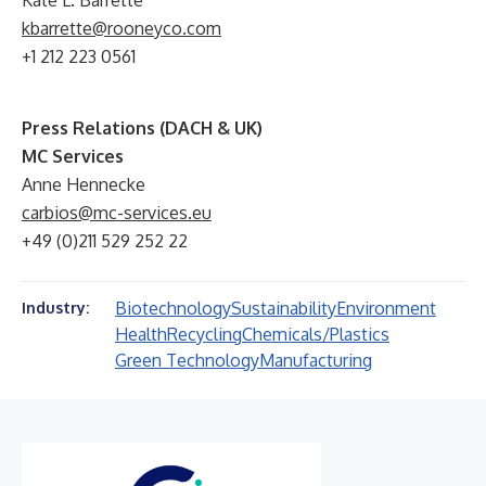
Kate L. Barrette
kbarrette@rooneyco.com
+1 212 223 0561
Press Relations (DACH & UK)
MC Services
Anne Hennecke
carbios@mc-services.eu
+49 (0)211 529 252 22
Biotechnology
Sustainability
Environment
Industry:
Health
Recycling
Chemicals/Plastics
Green Technology
Manufacturing