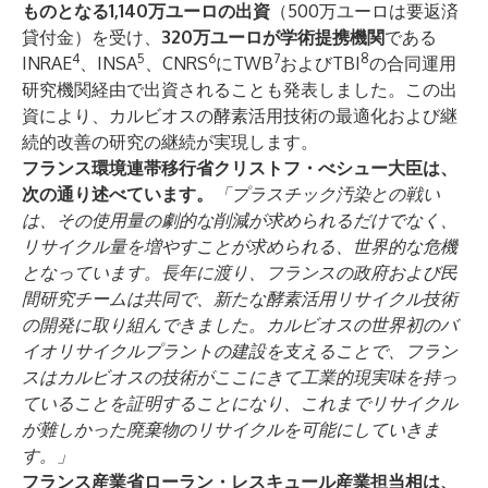
ものとなる1,140万ユーロの出資
（500万ユーロは要返済
貸付金）を受け、
320万ユーロが学術提携機関
である
4
5
6
7
8
INRAE
、INSA
、CNRS
にTWB
およびTBI
の合同運用
研究機関経由で出資されることも発表しました。この出
資により、カルビオスの酵素活用技術の最適化および継
続的改善の研究の継続が実現します。
フランス環境連帯移行省クリストフ・べシュー大臣は、
次の通り述べています。
「プラスチック汚染との戦い
は、その使用量の劇的な削減が求められるだけでなく、
リサイクル量を増やすことが求められる、世界的な危機
となっています。長年に渡り、フランスの政府および民
間研究チームは共同で、新たな酵素活用リサイクル技術
の開発に取り組んできました。カルビオスの世界初のバ
イオリサイクルプラントの建設を支えることで、フラン
スはカルビオスの技術がここにきて工業的現実味を持っ
ていることを証明することになり、これまでリサイクル
が難しかった廃棄物のリサイクルを可能にしていきま
す。」
フランス産業省ローラン・レスキュール産業担当相は、