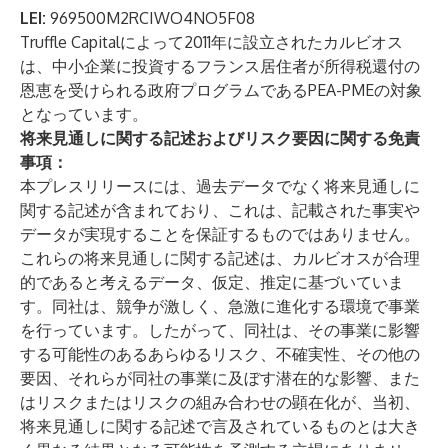
LEI:
969500M2RCIWO4NO5F08
Truffle Capitalによって2011年に設立されたカルビオス
は、中小企業に投資するフランス居住者が所得税還付の
恩恵を受けられる政府プログラムであるPEA-PMEの対象
となっています。
将来見通しに関する記述およびリスク要因に関する免責
事項：
本プレスリリースには、過去データでなく将来見通しに
関する記述が含まれており、これは、記載された事実や
データが実現することを保証するものではありません。
これらの将来見通しに関する記述は、カルビオスが合理
的であると考えるデータ、仮定、推定に基づいていま
す。同社は、競争が激しく、急激に進化する環境で事業
を行っています。したがって、同社は、その事業に影響
する可能性のあるあらゆるリスク、不確実性、その他の
要因、それらが同社の事業に及ぼす潜在的な影響、また
はリスクまたはリスクの組み合わせの顕在化が、当初、
将来見通しに関する記述で言及されているものとは大き