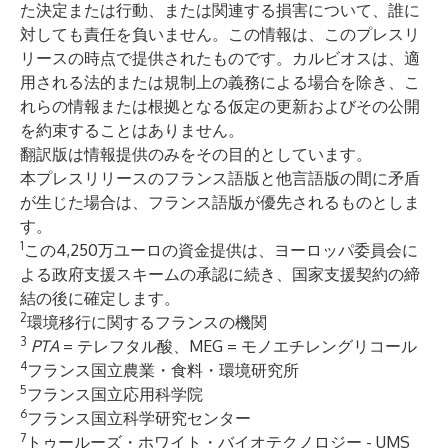
た決定または行動、または関連する損害について、誰に
対しても責任を負いません。この情報は、このプレスリ
リースの時点で提供されたものです。カルビオスは、適
用される法的または規制上の義務による場合を除き、こ
れらの情報または根拠となる仮定の更新およびその公開
を約束することはありません。
翻訳版は情報提供のみをその目的としています。
本プレスリリースのフランス語版と他言語版の間に矛盾
が生じた場合は、フランス語版が優先されるものとしま
す。
1
この4,250万ユーロの資金提供は、ヨーロッパ委員会に
よる政府支援スキームの承認に続き、国家支援契約の締
結の後に確定します。
2
環境移行に関するフランスの機関
3
PTA
= テレフタル酸、MEG = モノエチレングリコール
4
フランス国立農業・食料・環境研究所
5
フランス国立応用科学院
6
フランス国立科学研究センター
7
トゥールーズ・ホワイト・バイオテクノロジー - UMS