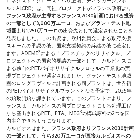
ロネクスト・グロース・パリ上場、ティッカーシンボ
ル：ALCRB）は、同社プロジェクトがフランス政府より
フランス政府が主導するフランス2030計画における投資
の一部として3,000万ユーロ
、および
グラン・テスト地
域圏より1,250万ユーロ
の出資先として選定されたことを
発表しました。この出資は、欧州委員会による政府支援
スキームの承認の後、国家支援契約の締結の後に確定し
2
ます。ADEME
による「プラスチックのリサイクル」プ
ロジェクトへの国家的要請の一部として、カルビオスに
よる独自のPETバイオリサイクルプロセルの工業化の実
現プロジェクトが選定されました。グラン・テスト地域
圏のロングラヴィルに計画される同プラントは、世界初
のPETバイオリサイクルプラントとなる予定で、2025年
の始動開始が課されています。このプラントにより、フ
ランスは、カルビオスの同プロジェクトによる処理工程
3
から産出されるPET、PTA、MEG
の構成原料の2つを国
内生産できるようになります。
カルビオスはまた、
フランス政府よりフランス2030計画
の一部として、うち820万ユーロが直接カルビオスへの