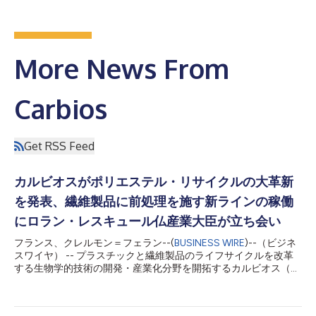
More News From
Carbios
Get RSS Feed
カルビオスがポリエステル・リサイクルの大革新
を発表、繊維製品に前処理を施す新ラインの稼働
にロラン・レスキュール仏産業大臣が立ち会い
フランス、クレルモン＝フェラン--(
BUSINESS WIRE
)--（ビジネ
スワイヤ） -- プラスチックと繊維製品のライフサイクルを改革
する生物学的技術の開発・産業化分野を開拓するカルビオス（ユ
ーロネクスト・グロース・パリ：ALCRB）は、クレルモン＝フェ
ランの実証用工場にて、フランスのレスキュール産業大臣の立ち
会いのもと、繊維前処理ラインを稼働開始しました。現在は手作