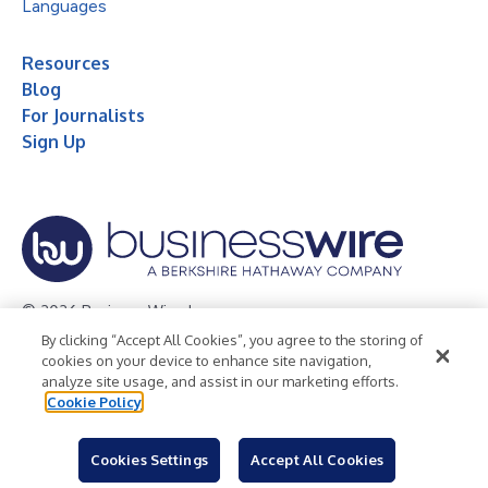
Languages
Resources
Blog
For Journalists
Sign Up
© 2026 Business Wire, Inc.
By clicking “Accept All Cookies”, you agree to the storing of
Privacy Policy
Cookie Policy
Accessibility Statement
cookies on your device to enhance site navigation,
analyze site usage, and assist in our marketing efforts.
Terms of Use
Legal
Cookie Policy
Cookies Settings
Accept All Cookies