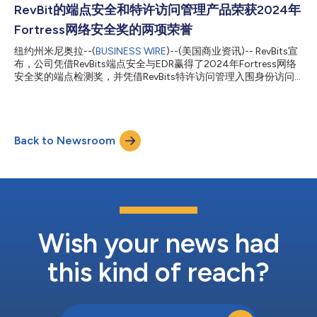
浏览器隔离模块提供安全的网站浏览和互联网活动，同时通过其核
RevBit的端点安全和特许访问管理产品荣获2024年
心ZTN功能提供员工和第三方对资产和服务的访问控制。 RevBits
Fortress网络安全奖的两项荣誉
RBI以Chromium和Firefox为基础，利用网络矢量渲染技术为用户
访问网站和与网站互动提供安全可靠的机制。 RBI允许员工访问网
纽约州米尼奥拉--(
BUSINESS WIRE
)--(美国商业资讯)-- RevBits宣
站，而无需将某些网站列入白名单，从而减轻管理员的负担。 此
布，公司凭借RevBits端点安全与EDR赢得了2024年Fortress网络
外，网站访问在隔离的云环境中安全呈现。 有了 RevBits RBI，员
安全奖的端点检测奖，并凭借RevBits特许访问管理入围身份访问
工可以自由地使用互联网，企业也能更安全地抵御基于网络的攻
与管理奖最终角逐名单。Fortress网络安全奖由Business
击。 RevBits远程浏览器隔离功能提供： 全面互联网接入和预期的
Intelligence Group管理，旨在发现和奖励致力于保护数据和电子
速度，没有...
资产免受威胁的全球领先的公司和产品。 RevBits很高兴其EPS和
EDR解决方案获得相关类别荣誉，并进入了PAM的最终角逐名单。
Back to Newsroom
2024年Fortress网络安全奖 - 优胜者 / 产品或服务 / 端点检测
RevBits端点安全与EDR 2024年Fortress网络安全奖 - 入围最终角
逐名单/ 身份和访问管理 RevBits特许访问管理 首席执行官David
Schiffer表示，“我们在开发功能最强大的EPS和EDR解决方案方面
取得了长足进步。我们的反rootkit专利技术可以保护基于内核的
攻击，是端点安全的重要组成部分。它本可以阻止最近在全球范围
内发生的破坏性事件，据报道有800多万台计算机的Windo...
Wish your news had
this kind of reach?