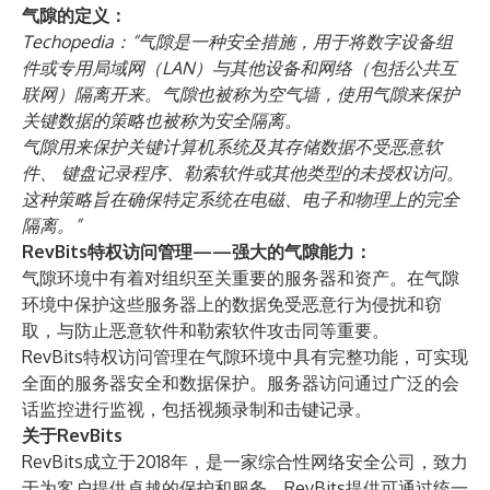
气隙的定义：
Techopedia：“气隙是一种安全措施，用于将数字设备组
件或专用局域网（
LAN
）与其他设备和网络（包括公共互
联网）隔离开来。气隙也被称为
空气墙
，使用气隙来保护
关键数据的策略也被称为
安全隔离
。
气隙用来保护关键计算机系统及其存储数据不受恶意软
件、
键盘记录程序
、勒索软件或其他类型的未授权访问。
这种策略旨在确保特定系统在电磁、电子和物理上的完全
隔离。”
RevBits特权访问管理——强大的气隙能力：
气隙环境中有着对组织至关重要的服务器和资产。在气隙
环境中保护这些服务器上的数据免受恶意行为侵扰和窃
取，与防止恶意软件和勒索软件攻击同等重要。
RevBits特权访问管理在气隙环境中具有完整功能，可实现
全面的服务器安全和数据保护。服务器访问通过广泛的会
话监控进行监视，包括视频录制和击键记录。
关于RevBits
RevBits成立于2018年，是一家综合性网络安全公司，致力
于为客户提供卓越的保护和服务。RevBits提供可通过统一