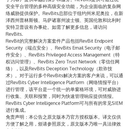
安全平台管理的多种高级安全功能，为企业面临的复杂网
络威胁提供保护。RevBits总部位于纽约州米尼奥拉，在新
泽西州普林斯顿、马萨诸塞州波士顿、英国伦敦和比利时
安特卫普设有办事处。如需了解更多信息，请访问
RevBits
.
RevBit的完整解决方案套件产品包括RevBit Endpoint
Security（端点安全）、RevBits Email Security（电子邮
件安全）、RevBits Privileged Access Management（特
权访问管理）、RevBits Zero Trust Network（零信任网
络），以及RevBits Deception Technology（欺诈技
术）。对于运行多个RevBits解决方案的客户来说，可以通
过RevBits Cyber Intelligence Platform（网络情报平台）
进行管理，该平台是一个统一的单窗格环境，可对威胁进
行收集、关联和报警，同时为快速管理响应提供情报。
RevBits Cyber Intelligence Platform可与所有的常见SIEM
进行集成。
免责声明：本公告之原文版本乃官方授权版本。译文仅供
方便了解之用，烦请参照原文，原文版本乃唯一具法律效