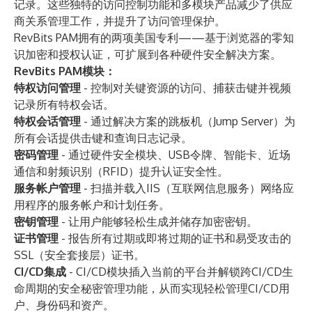
记录。这些独特的访问控制功能和多模块产品减少了供应
商关系管理工作，并提升了访问管理保护。
RevBits PAM拥有的两项美国专利——基于浏览器的零知
识加密和授权认证，可扩展到各种硬件安全解决方案。
RevBits PAM模块：
特权访问管理
-
控制对关键资源的访问、捕获击键并视频
记录所有特权会话。
特权会话管理
-
通过解决方案的跳板机（Jump Server）为
所有会话提供击键和查询日志记录。
密码管理
-
通过硬件安全模块、USB令牌、智能卡、近场
通信和射频识别（RFID）提升认证安全性。
服务帐户管理
- 扫描并载入IIS（互联网信息服务）网络应
用程序的服务帐户和计划任务。
密钥管理
-
让用户能够轻松生成并储存加密密钥。
证书管理
- 报告所有过期或即将过期的证书和易受攻击的
SSL（安全套接层）证书。
CI/CD集成
-
CI/CD模块插入当前的平台并解锁跨CI/CD生
命周期的安全秘密管理功能，从而实现轻松管理CI/CD用
户、身份码和资产。