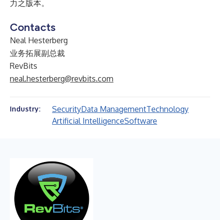
力之版本。
Contacts
Neal Hesterberg
业务拓展副总裁
RevBits
neal.hesterberg@revbits.com
Security
Data Management
Technology
Industry:
Artificial Intelligence
Software