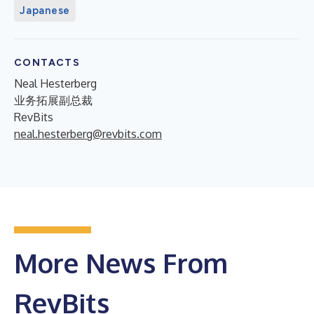
Japanese
CONTACTS
Neal Hesterberg
业务拓展副总裁
RevBits
neal.hesterberg@revbits.com
More News From
RevBits