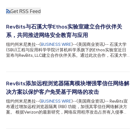
Get RSS Feed
RevBits与石溪大学Ethos实验室建立合作伙伴关
系，共同推进网络安全教育与应用
纽约州米尼奥拉--(
BUSINESS WIRE
)--(美国商业资讯)-- 石溪大学
(SBU)工程与应用科学学院计算机科学系旗下的Ethos实验室近日
宣布与RevBits, LLC建立合作伙伴关系。通过此次合作，石溪大学
Ethos实验室将利用RevBits的解决方案套件建设计算机科学实验室
和以网络安全为核心的课程体系，从而进一步巩固课堂教学成果。
该平台可模拟包含五大主要威胁场景的环境，包括端点安全、特权
访问管理、电子邮件安全、零信任网络和欺骗技术。 石溪大学计
算机科学系近期被指定为“国家网络安全研究学术卓越中心”，将利
RevBits添加远程浏览器隔离模块增强零信任网络解
用此次合作关系推进学生教育，使他们能够在逼真且受控的环境中
决方案以保护客户免受基于网络的攻击
掌握应对现代威胁的知识。 RevBits首席执行官David Schiffer表
示：“我们非常荣幸能够参与到整体的教育进程中，特别是能与石
纽约州米尼奥拉--(
BUSINESS WIRE
)--(美国商业资讯)-- RevBits宣
溪大学携手，帮助新一代网络安全管理人员培养必要的技能，以应
布通过增加远程浏览器隔离 (RBI) 功能，加强其零信任网络解决方
对日益增长的威胁环境。此外，作为石溪大学计算机科学系的首批
案。 根据Verizon的最新研究，网络应用程序攻击占所有入侵事件
毕业生之一，能以这种协作化且富有教育意义的方式回馈母校，我
的26%，是第二大最常见的攻击模式。 为了应对这种攻击载体，
深感荣幸。正如我们在网络安全市场中所观察到的那样，应对不断
公司企业必须采取更多措施保护网络，同时允许员工公开使用互联
增长的威胁的最佳防御手段需要结合两点——有效的网络...
网。 RevBits零信任网络 - 远程浏览器隔离是一种先进的访问管理
解决方案，可增强企业的IAM基础设施。 该解决方案目前通过远程