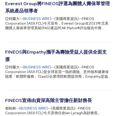
Everest Group將FINEOS評選為團體人壽保單管理
系統產品領導者
亞特蘭大--(
BUSINESS WIRE
)--(美國商業資訊)--FINEOS
Corporation (ASX:FCL)今天宣布，Everest Group在2023年北美
團體人壽保單管理系統(PAS)產品PEAK Matrix®評估報告中將
FINEOS評選為領導者(Leader)。這份首次發表的報告是對技術供
應商成功交付產品的能力及其對市場影響力的資料導向型評估，旨
在幫助企業領導者做出自信的決策。 Everest Group根據營運規
模、範圍、技術和創新、產品交付足跡和購買者滿意度，以及營
收、客戶數量和年增率等因素對FINEOS及其競爭對手進行了評
FINEOS與Empathy攜手為壽險受益人提供全面支
估。這項比較性研究還以客戶訪談為參考。 Everest Group的業務
援
實務總監Vigitesh Tewary表示：「FINEOS的理賠和缺勤管理解決
方案獲得了顯著的市場成功，該公司還透過投資來健全API庫以實
亞特蘭大--(
BUSINESS WIRE
)--(美國商業資訊)--FINEOS
現雇主門戶和企業系統之間的資料傳輸，這些都幫助FINEOS獲得
Corporation (ASX:FCL)是全球首屈一指的壽險、意外險和健康保
了團體人壽保險公司的認可。」 Everest Group評出的領導者在北
險業「軟體即服務」(SaaS)企業理賠軟體提供商，Empathy是協
美具有成熟的能力、廣泛的接受度和廣泛的市場佔有率。這項榮譽
助家庭應對親人去世後各類情感和事務挑戰的平臺。雙方今天宣
表明了FINEOS脫穎而出的理由，即擁...
佈，將聯手把人壽保險公司提供的方案延伸到失去親人的家庭。
據估計，對失去親人的家庭而言，除了情感上的痛苦之外，還需要
平均花費13個月的時間來完成必要的身故處理工作。雖然人壽保險
公司提供的理賠給付有助於減輕經濟上的打擊，但家庭往往還需要
FINEOS宣佈由資深高階主管擔任新財務長
額外的資源來克服事務和心理障礙。FINEOS和Empathy之間的合
都柏林--(
BUSINESS WIRE
)--(美國商業資訊)--FINEOS
作將為人壽保險公司提供所需的科技和服務，以全面支援這些公司
Corporation (ASX:FCL)今天宣佈任命Ian Lynagh為財務長。
的客戶。 FINEOS和Empathy將為保險公司提供獨具特色的解決方