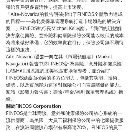
員的生命週期管理、缺勤、帳單、理賠、新業務及核保，
帶給客戶更多靈活性，提高上市速度。
「Aite-Novarica的報告明確指出了FINEOS全體致力達成
的目標——為北美
保單管理系統
打造市場領先的解決方
案，」FINEOS執行長
Michael Kelly
說，「我們的組態解
決方案使壽險、意外險和健康險保險公司能以較低的成本
為將來做好準備，它的效率實在可行，保險公司無不期待
這樣的服務。」
Aite-Novarica過去一向在其《市場領航者》(Market
Navigator) 報告中將FINEOS評為
壽險、意外險和健康險
(LA&H)理賠系統
的北美地區市場領導者，並介紹了
FINEOS涵蓋面極廣的多方位能力，包括其功能、技術、
優勢，以及實施能力這項對保險公司而言最關鍵的能力。
閱讀
《影響力報告書：壽險/年金/福利保單管理系統》
摘
錄。
關於FINEOS Corporation
FINEOS是全球壽險、意外和健康保險公司核心系統的一
流供應商，為美國十大員工福利保險公司中的七家提供服
務，在澳洲團體險市場佔有率高達70%。FINEOS的員工