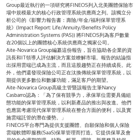
Group最近執行的一項研究將FINEOS列入北美團體保險市
場中規模最大的核心行政管理系統供應商之列。該獨立分
析公司的《影響力報告書：壽險/年金/福利保單管理系
統》(Impact Report: Life/Annuity/Benefits Policy
Administration Systems (PAS)) 將FINEOS列為客戶數量
在20個以上的團體核心系統供應商之獨家公司。
Aite-Novarica Group編纂這份報告，旨在協助各企業的資
訊長和IT領導人評估解決方案並瞭解市場。報告的結論指
出採用雲端已成為主流，而且這股趨勢正在持續成長。此
外，他們還發現保險公司正在汰換傳統保單管理系統，以
期提供更多數位和數據功能，滿足客戶的期望。
Aite-Novarica Group高級主管暨該報告主筆
Nancy
Casbarro
認為：「為了保有競爭力，承保單位需要具備組
態功能的保單管理系統，以利新產品的推出與改進。他們
也應當考慮現代保單管理系統在整合方面的便利，以及實
施雲端託管的潛在優勢。」
FINEOS平台
專門為提供支援團體、自願保險和個人保險
雲端軟體即服務(SaaS)保單管理而打造。它提供保單及會