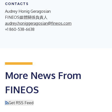
CONTACTS
Audrey Honig Geragosian
FINEOS媒體關係負責人
audrey.honiggeragosian@fineos.com
+1 860-538-6638
More News From
FINEOS
Get RSS Feed