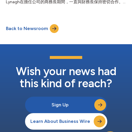
Lynagh在擔任公司的商務長期間，一直與財務長保持密切合作。
案，從而為保險受益人提供更佳支援。人壽保險公司可使用
他在FINEOS有超過20年的工作經驗，以前曾擔任過駐波士頓的北
FINEOS Claims的自動化和個人化功能，快速兌現其財務保障承
美執行副總裁和駐都柏林的歐洲銷售總監等職務。 在新職位上，
諾。FINEOS Claims的無編碼配置功能可將Empathy整合到接聽電
Lynagh將負責監督整個公司的所有財務運作，包括投資人關係、
話腳本、處理流程和自助服務入口網站，協助失去親人的家庭有序
財務法定報告和管理報告、稽查、法規遵從、商業管理，以及法
處理親人的事務，為規劃葬禮、處理...
Back to Newsroom
律/合約相關事項。 董事長Anne O’Driscoll表示：「Ian為這一重要
職位帶來了在FINEOS的豐富工作經驗、公司的願景和商業基礎，
此舉直接反映了FINEOS的文化，即培養我們的員工，並根據潛力
和經驗來選擇人才擔任領導職務。」 Lynagh表示：「在財務長這
一新職位上，我將積極利用自己對FINEOS、公司客戶和我們所在
市場的認識和瞭解，協助推動成長策略。很榮幸能夠與董事會和
FINEOS領導層密切合作，幫助建構我們先進的內部運作架構。」
在加入FINEOS之前，Lynagh曾在英國Northgate Informati...
Wish your news had
this kind of reach?
Sign Up
Learn About Business Wire