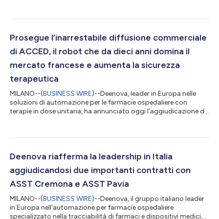
degenza, è lieta di annunciare la firma di due nuovi contratti per
la fornitura dei suoi robot automatizzati AIDE di ultima
generazione. Il primo contratto è stato siglato con l’ospedale
Charles Perrens a Bordeaux e prevede la fornitura di AIDE-CUT,
soluzione automatizzata di Deenova per il taglio dei blister di
Prosegue l’inarrestabile diffusione commerciale
farmaci...
di ACCED, il robot che da dieci anni domina il
mercato francese e aumenta la sicurezza
terapeutica
MILANO--(
BUSINESS WIRE
)--Deenova, leader in Europa nelle
soluzioni di automazione per le farmacie ospedaliere con
terapie in dose unitaria, ha annunciato oggi l'aggiudicazione di
due gare competitive UniHA in Francia per tre dei suoi robot
leader di mercato ACCED, all'ospedale Drôme Vivarais a
Montéléger e all'ospedale St-Marcellin. La soluzione
meccatronica ACCED, già in uso in oltre 60 ospedali francesi, è
un sistema completamente automatizzato per la preparazione
Deenova riafferma la leadership in Italia
e la somministrazione di ter...
aggiudicandosi due importanti contratti con
ASST Cremona e ASST Pavia
MILANO--(
BUSINESS WIRE
)--Deenova, il gruppo italiano leader
in Europa nell'automazione per farmacie ospedaliere
specializzato nella tracciabilità di farmaci e dispositivi medici,