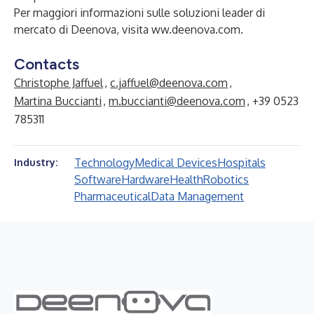
Per maggiori informazioni sulle soluzioni leader di
mercato di Deenova, visita
ww.deenova.com
.
Contacts
Christophe Jaffuel
,
c.jaffuel@deenova.com
,
Martina Buccianti
,
m.buccianti@deenova.com
, +39 0523
785311
Technology
Medical Devices
Hospitals
Industry:
Software
Hardware
Health
Robotics
Pharmaceutical
Data Management