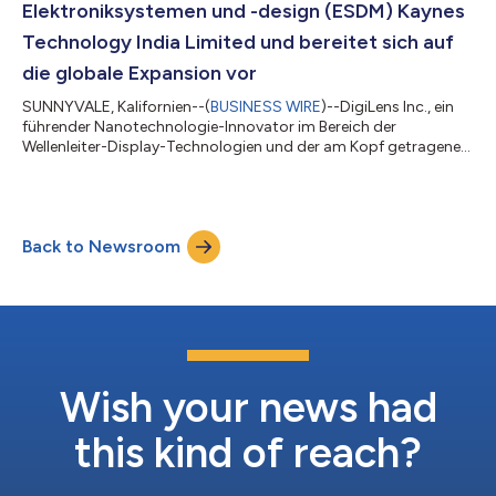
Elektroniksystemen und -design (ESDM) Kaynes
Technology India Limited und bereitet sich auf
die globale Expansion vor
SUNNYVALE, Kalifornien--(
BUSINESS WIRE
)--DigiLens Inc., ein
führender Nanotechnologie-Innovator im Bereich der
Wellenleiter-Display-Technologien und der am Kopf getragenen
intelligenten Brillen, kündigt eine Partnerschaft mit dem
indischen Unternehmen Kaynes Technology India Limited an, um
die Herstellung von Wellenleitern zu erweitern. Kaynes
Technology, ein führendes Unternehmen in der Herstellung
Back to Newsroom
elektronischer Komponenten für die Bereiche
Weltraumforschung, Verteidigung, Luft- und Raumfahrt...
Wish your news had
this kind of reach?