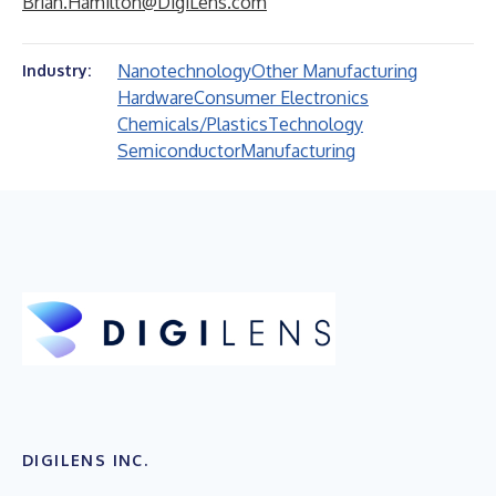
Brian.Hamilton@DigiLens.com
Nanotechnology
Other Manufacturing
Industry:
Hardware
Consumer Electronics
Chemicals/Plastics
Technology
Semiconductor
Manufacturing
DIGILENS INC.