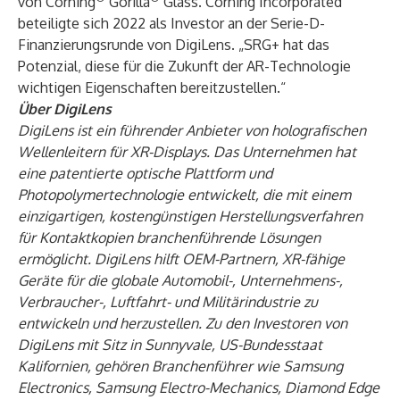
von
Corning
Gorilla
Glass
. Corning Incorporated
beteiligte sich 2022 als Investor an der
Serie-D-
Finanzierungsrunde von DigiLens
. „SRG+ hat das
Potenzial, diese für die Zukunft der AR-Technologie
wichtigen Eigenschaften bereitzustellen.“
Über DigiLens
DigiLens ist ein führender Anbieter von holografischen
Wellenleitern für XR-Displays. Das Unternehmen hat
eine patentierte optische Plattform und
Photopolymertechnologie entwickelt, die mit einem
einzigartigen, kostengünstigen Herstellungsverfahren
für Kontaktkopien branchenführende Lösungen
ermöglicht. DigiLens hilft OEM-Partnern, XR-fähige
Geräte für die globale Automobil-, Unternehmens-,
Verbraucher-, Luftfahrt- und Militärindustrie zu
entwickeln und herzustellen. Zu den Investoren von
DigiLens mit Sitz in Sunnyvale, US-Bundesstaat
Kalifornien, gehören Branchenführer wie Samsung
Electronics, Samsung Electro-Mechanics, Diamond Edge