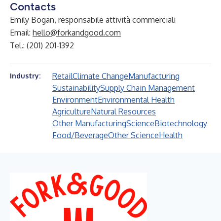
Contacts
Emily Bogan, responsabile attività commerciali
Email:
hello@forkandgood.com
Tel.: (201) 201-1392
Retail
Climate Change
Manufacturing
Industry:
Sustainability
Supply Chain Management
Environment
Environmental Health
Agriculture
Natural Resources
Other Manufacturing
Science
Biotechnology
Food/Beverage
Other Science
Health