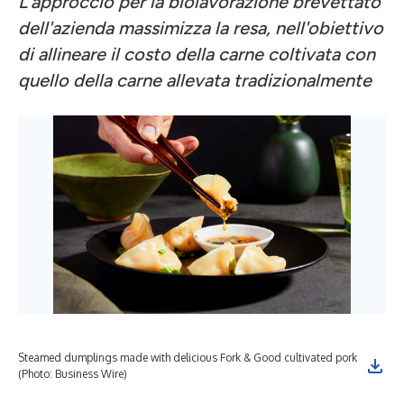
L'approccio per la biolavorazione brevettato
dell'azienda massimizza la resa, nell'obiettivo
di allineare il costo della carne coltivata con
quello della carne allevata tradizionalmente
Steamed dumplings made with delicious Fork & Good cultivated pork
Mou
(Photo: Business Wire)
por