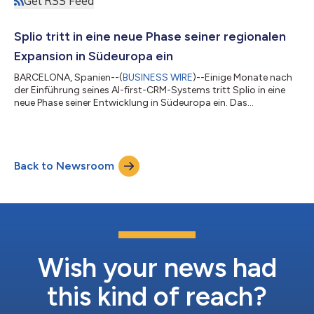
Get RSS Feed
Splio tritt in eine neue Phase seiner regionalen
Expansion in Südeuropa ein
BARCELONA, Spanien--(
BUSINESS WIRE
)--Einige Monate nach
der Einführung seines AI-first-CRM-Systems tritt Splio in eine
neue Phase seiner Entwicklung in Südeuropa ein. Das
Unternehmen, das bereits seit mehr als 12 Jahren in Spanien,
Portugal und Italien etabliert ist, hat sich entschlossen, weiter in
die Region zu investieren, da es davon überzeugt ist, dass diese
wirtschaftliches Potenzial mit einer sich rasch entwickelnden
Back to Newsroom
digitalen Nutzung verbindet. Antoine Parizot, Co-CEO von
Splio, wird na...
Wish your news had
this kind of reach?