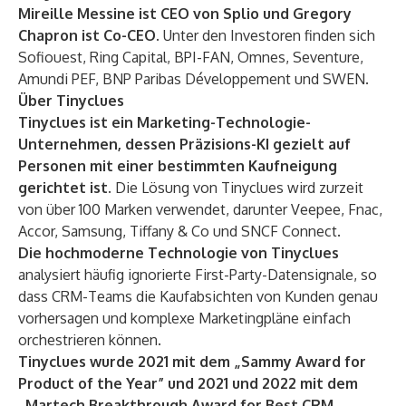
Mireille Messine ist CEO von Splio und Gregory
Chapron ist Co-CEO.
Unter den Investoren finden sich
Sofiouest, Ring Capital, BPI-FAN, Omnes, Seventure,
Amundi PEF, BNP Paribas Développement und SWEN.
Über Tinyclues
Tinyclues ist ein Marketing-Technologie-
Unternehmen, dessen Präzisions-KI gezielt auf
Personen mit einer bestimmten Kaufneigung
gerichtet ist.
Die Lösung von Tinyclues wird zurzeit
von über 100 Marken verwendet, darunter Veepee, Fnac,
Accor, Samsung, Tiffany & Co und SNCF Connect.
Die hochmoderne Technologie von Tinyclues
analysiert häufig ignorierte First-Party-Datensignale, so
dass CRM-Teams die Kaufabsichten von Kunden genau
vorhersagen und komplexe Marketingpläne einfach
orchestrieren können.
Tinyclues wurde 2021 mit dem „Sammy Award for
Product of the Year” und 2021 und 2022 mit dem
„Martech Breakthrough Award for Best CRM