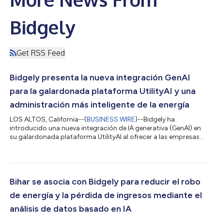
Bidgely
Get RSS Feed
Bidgely presenta la nueva integración GenAI
para la galardonada plataforma UtilityAI y una
administración más inteligente de la energía
LOS ALTOS, California--(
BUSINESS WIRE
)--Bidgely ha
introducido una nueva integración de IA generativa (GenAI) en
su galardonada plataforma UtilityAI al ofrecer a las empresas
de servicios públicos y a sus clientes experiencias aún más
inteligentes e intuitivas para la administración de la energía. Una
serie de despliegues de productos seguros y adaptables
permitirán respuestas autónomas a las consultas para obtener
resultados más rápidos que redefinirán el conocimiento de los
Bihar se asocia con Bidgely para reducir el robo
datos y la impleme...
de energía y la pérdida de ingresos mediante el
análisis de datos basado en IA