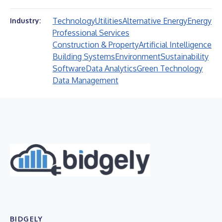
Technology
Utilities
Alternative Energy
Energy
Industry:
Professional Services
Construction & Property
Artificial Intelligence
Building Systems
Environment
Sustainability
Software
Data Analytics
Green Technology
Data Management
BIDGELY