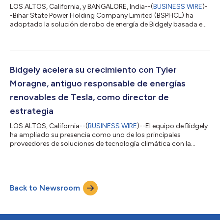
LOS ALTOS, California, y BANGALORE, India--(
BUSINESS WIRE
)-
-Bihar State Power Holding Company Limited (BSPHCL) ha
adoptado la solución de robo de energía de Bidgely basada en
inteligencia artificial (IA) para mejorar las estrategias de
detección de robos de energía y prevención de pérdidas de
ingresos. La tecnología de IA de Bidgely, que analiza los datos
de los contadores inteligentes para detectar
comportamientos y patrones anómalos en el consumo de
Bidgely acelera su crecimiento con Tyler
energía de los consumidores, ya ha detectad...
Moragne, antiguo responsable de energías
renovables de Tesla, como director de
estrategia
LOS ALTOS, California--(
BUSINESS WIRE
)--El equipo de Bidgely
ha ampliado su presencia como uno de los principales
proveedores de soluciones de tecnología climática con la
incorporación del antiguo responsable de energías renovables
de Tesla, Tyler Moragne, como director de estrategia. En su
nuevo cargo, Moragne asumirá un papel clave en la aceleración
del crecimiento de la empresa, dando forma a la hoja de ruta
Back to Newsroom
estratégica de la empresa para abordar de forma más holística
la estabilidad de red...