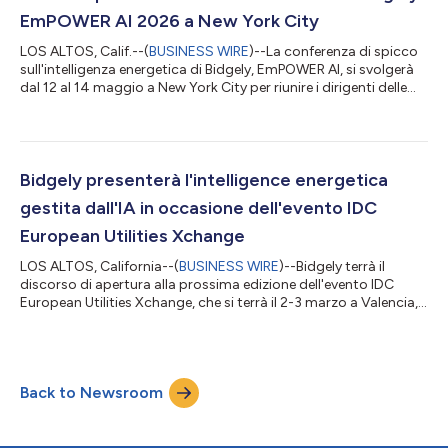
EmPOWER AI 2026 a New York City
LOS ALTOS, Calif.--(
BUSINESS WIRE
)--La conferenza di spicco
sull'intelligenza energetica di Bidgely, EmPOWER AI, si svolgerà
dal 12 al 14 maggio a New York City per riunire i dirigenti delle
aziende di servizi pubblici, i ricercatori nel campo dell'energia e
gli esperti di tecnologia attorno al tema dell'intelligenza
artificiale (IA) nel settore energetico. Ospitata da OG&E con
sessioni condotte da Alabama Power, Eversource, NV Energy,
PSEG Long Island, Xcel Energy e altre aziende, EmPOWER...
Bidgely presenterà l'intelligence energetica
gestita dall'IA in occasione dell'evento IDC
European Utilities Xchange
LOS ALTOS, California--(
BUSINESS WIRE
)--Bidgely terrà il
discorso di apertura alla prossima edizione dell'evento IDC
European Utilities Xchange, che si terrà il 2-3 marzo a Valencia, il
Spagna. Attraverso una serie di tavole rotonde per dirigenti,
workshop interattivi e chiacchierate informali, Bidgely
dimostrerà come i rivenditori europei di energia e gli operatori
dei sistemi di distribuzione (DSO) possano trasformare i dati
Back to Newsroom
grezzi dei contatori intelligenti in un livello decisivo di intellig...