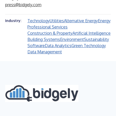
press@bidgely.com
Technology
Utilities
Alternative Energy
Energy
Industry:
Professional Services
Construction & Property
Artificial Intelligence
Building Systems
Environment
Sustainability
Software
Data Analytics
Green Technology
Data Management