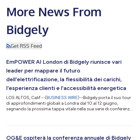
More News From
Bidgely
Get RSS Feed
EmPOWER AI London di Bidgely riunisce vari
leader per mappare il futuro
dell'elettrificazione, la flessibilità dei carichi,
l'esperienza clienti e l'accessibilità energetica
LOS ALTOS, Calif.--(
BUSINESS WIRE
)--Bidgely porta il suo tour
di approfondimenti globali a Londra dal 10 al 12 giugno,
segnando la prossima tappa vitale nella sua serie di conferenze
di punta EmPOWER AI. Parte di un tour internazionale che spazia
da Toronto a New York, il forum di Londra serve da hub attivo e
collaborativo per i rivenditori di energia pronti ad assumere un
ruolo attivo, piuttosto che passivo, di fronte all'aumento
dell'elettrificazione, alla flessibilità critica dei carichi, al...
OG&E ospiterà la conferenza annuale di Bidgely