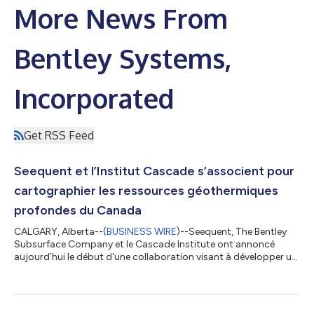
More News From
Bentley Systems,
Incorporated
Get RSS Feed
Seequent et l’Institut Cascade s’associent pour
cartographier les ressources géothermiques
profondes du Canada
CALGARY, Alberta--(
BUSINESS WIRE
)--Seequent, The Bentley
Subsurface Company et le Cascade Institute ont annoncé
aujourd’hui le début d'une collaboration visant à développer un
modèle thermique canadien. Cette importante initiative
nationale permettra de mettre en lumière les ressources
géothermiques profondes du Canada et d’accélérer le
développement des énergies renouvelables. Cette annonce