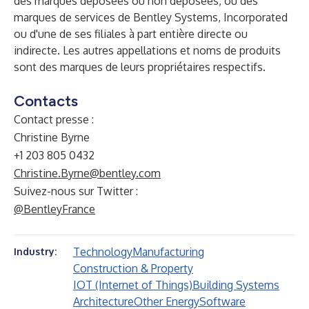
des marques déposées ou non déposées, ou des
marques de services de Bentley Systems, Incorporated
ou d'une de ses filiales à part entière directe ou
indirecte. Les autres appellations et noms de produits
sont des marques de leurs propriétaires respectifs.
Contacts
Contact presse :
Christine Byrne
+1 203 805 0432
Christine.Byrne@bentley.com
Suivez-nous sur Twitter :
@BentleyFrance
Technology
Manufacturing
Industry:
Construction & Property
IOT (Internet of Things)
Building Systems
Architecture
Other Energy
Software