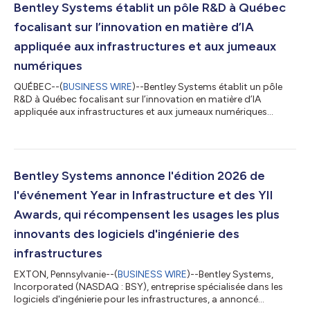
coïncide avec l’ouverture du Congrès mondial de la géothermie,
Bentley Systems établit un pôle R&D à Québec
le plus important événement mondial consa...
focalisant sur l’innovation en matière d’IA
appliquée aux infrastructures et aux jumeaux
numériques
QUÉBEC--(
BUSINESS WIRE
)--Bentley Systems établit un pôle
R&D à Québec focalisant sur l’innovation en matière d’IA
appliquée aux infrastructures et aux jumeaux numériques...
Bentley Systems annonce l'édition 2026 de
l'événement Year in Infrastructure et des YII
Awards, qui récompensent les usages les plus
innovants des logiciels d'ingénierie des
infrastructures
EXTON, Pennsylvanie--(
BUSINESS WIRE
)--Bentley Systems,
Incorporated (NASDAQ : BSY), entreprise spécialisée dans les
logiciels d'ingénierie pour les infrastructures, a annoncé