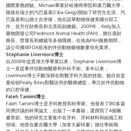
國際業務經驗。Michael畢業於哈佛商學院和康乃爾大學，
隨後在瑞士的汽巴嘉基(Ciba-Geigy)開始了研究生生涯。汽
巴嘉基和山德士合併後，他在諾華動物保健美國分部工
作，並升任財務長和北美區副總裁。2009年，Kelly加入
藥物開發公司Piedmont Animal Health (PAH)，擔任過財
務長、營運長和總裁等多個職務。在他為PAH服務期間，
該公司獲得FDA批准的伴侶動物藥物數量領先業界。
Stephanie Livermore博士
自2008年從貴湖大學畢業以來，Stephanie Livermore博
士一直從事伴侶動物醫療和外科手術。多年以來，
Livermore博士不斷深耕在獸醫牙科方面的技能。她目前是
曼哈頓Pearly Bites獸醫診所的醫療總監，專注於伴侶動物
的口腔保健。
Faleh Tamimi博士
Faleh Tamimi博士是牙科教授和科學家。他發表了180多篇
同儕評議的科學論文，出版了一本書籍，還撰寫了4個圖
書章節。他的研究主要集中在牙科、牙科材料和組織工程
領域。他曾在麥吉爾大學（加拿大蒙特婁）擔任學術職