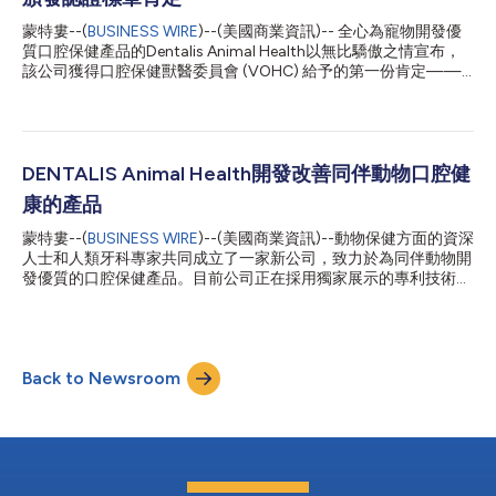
VOHC®認證的牙膏，為獸醫口腔保健樹立了新的標竿。 Dentalis
組合產品（兩種規格的牙膏+潔齒棒）——首款也是唯一一款榮獲
蒙特婁--(
BUSINESS WIRE
)--(美國商業資訊)-- 全心為寵物開發優
VOHC®認證的組合產品，展現了其在多模式口腔護理領域無與倫
質口腔保健產品的Dentalis Animal Health以無比驕傲之情宣布，
比的功效。 根據所獲得的臨床資料，這三款產品皆有潛力成為寵
該公司獲得口腔保健獸醫委員會 (VOHC) 給予的第一份肯定——
物口腔保健領域的首選產品。 Dentalis Animal Health總裁Kevin
Dentalis' Canine Dental Sticks以其減少愛犬牙垢的優異功效獲得
McDonnell表示：「獲得五項VOHC®認證對我們的團隊而...
口腔保健獸醫委員會頒發的認證標章。 Dentalis Canine Dental
Sticks 本著照護愛犬口腔健康的初衷而設計。大量資料顯示該產品
在減少愛犬牙垢方面確實有出色表現，現在已有多項臨床研究證實
它不僅有效，而且口味深受愛犬的歡迎。這款狗牙咀嚼棒有潛力成
DENTALIS Animal Health開發改善同伴動物口腔健
為同類產品中的佼佼者。 「我們以歡欣之情向為毛小孩尋找最佳
康的產品
照護的寵物主獻上這款狗牙咀嚼棒。它充分證明我們致力創新以謀
求寵物福祉的決心。」該公司總裁Kevin McDonnell說。 DENTALIS
蒙特婁--(
BUSINESS WIRE
)--(美國商業資訊)--動物保健方面的資深
並宣布該公司的產品開發計畫中尚有其他三款開發中的口腔保健產
人士和人類牙科專家共同成立了一家新公司，致力於為同伴動物開
品，包括一款專為愛貓設計的美味產品。 McDonnell預測
發優質的口腔保健產品。目前公司正在採用獨家展示的專利技術開
DENTALIS的業績將快速成長。 關於DENTALIS 我們努力探索新的
發非侵入性的牙垢去除產品。 新公司名為DENTALIS Animal
方法，藉由以科學為基礎的口腔保...
Health，總部設在蒙特婁，公司領導階層包括： 執行長David
Hauptman 總裁兼產品開發總監Kevin McDonnell，一名連續創業
家，TetraGenx Animal Heath、Provetica AH和Vetio AH的共同創
Back to Newsroom
辦人。 科學長Hansruedi Siegrist，前諾華動物保健公司(Novartis
Animal Health)全球技術開發主管和Elanco AH的管理顧問。 法規
事務總監Jennifer (Rice) Thayer，Knotty Tide顧問公司的創辦人
總裁Kevin McDonnell表示：「擁有傲人業績的DENTALIS AH團隊
將利用這項新技術為同伴動物開發優質的口腔保健產品。」
DENTALIS報告指出，有三款產品正在開發中。 McDonnell預測