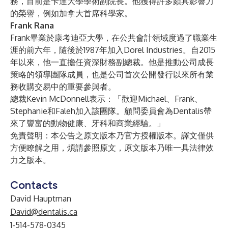
務，目前是卡達大學學術副院長。他獲得許多頗具影響力
的榮譽，例如加拿大首席科學家。
Frank Rana
Frank畢業於康考迪亞大學，在公共會計領域度過了職業生
涯的前六年，隨後於1987年加入Dorel Industries。自2015
年以來，他一直擔任資深財務副總裁。他是推動公司成長
策略的領導團隊成員，也是公司首次公開發行以來所有業
務收購交易中的重要參與者。
總裁Kevin McDonnell表示：「歡迎Michael、Frank、
Stephanie和Faleh加入該團隊。顧問委員會為Dentalis帶
來了豐富的動物健康、牙科和商業經驗。」
免責聲明：本公告之原文版本乃官方授權版本。譯文僅供
方便瞭解之用，煩請參照原文，原文版本乃唯一具法律效
力之版本。
Contacts
David Hauptman
David@dentalis.ca
1-514-578-0345