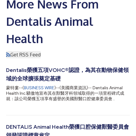
More News From
Dentalis Animal
Health
Get RSS Feed
Dentalis榮獲五項VOHC®認證，為其在動物保健領
域的全球擴張奠定基礎
蒙特婁--(
BUSINESS WIRE
)--(美國商業資訊)-- Dentalis Animal
Health Inc.驕傲地宣布其在獸醫牙科領域取得的一項里程碑式成
就：該公司榮獲五項享有盛譽的美國獸醫口腔健康委員會
(VOHC®) 認證印章，涵蓋其犬用潔牙棒、牙膏和組合產品。 這一
里程碑確立了Dentalis在寵物口腔護理領域的全球領先地位，其解
決方案有效、適口性強，且適用於各種體型的犬隻。 認證包括：
Dentalis犬用潔牙棒（20克和30克規格）——這款極為適口的天
然潔牙棒榮獲VOHC®認證印章，並有科學數據支持，被譽為獸醫
DENTALIS Animal Health榮獲口腔保健獸醫委員會
口腔保健領域的佼佼者。 Dentalis牙膏——迄今為止第二款獲得
頒發認證標章肯定