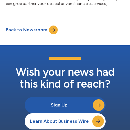
een groeipartner voor de sector van financiële services,
investeren WBAM-bedrijven (Wealth, Banking & Asset
Management) op recordniveaus, met uitgaven voor Technology
& Operations die globaal €173 miljard bereiken en tegen 2029
naar verwacht op €243 miljard zullen pieken. Toch heeft slechts
Back to Newsroom
circa één op vier bedrijven echte front-to-back schaalbaarheid
bereikt, waarbij hun...
Wish your news had
this kind of reach?
Sign Up
Learn About Business Wire