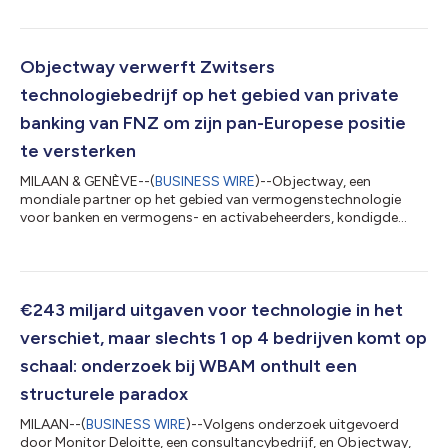
onderhandelingen is gestart met BNP Paribas en Natixis, waarbij
hen rechten worden verleend om hun hele belang in SLIB
(Services Logiciels d'Intégration Boursière), een vertrouwde
partner gespecialiseerd in de ontwikkeling van specifieke
Objectway verwerft Zwitsers
softwareoplossingen voor de sector van kapitaal...
technologiebedrijf op het gebied van private
banking van FNZ om zijn pan-Europese positie
te versterken
MILAAN & GENÈVE--(
BUSINESS WIRE
)--Objectway, een
mondiale partner op het gebied van vermogenstechnologie
voor banken en vermogens- en activabeheerders, kondigde
vandaag de overname aan van FNZ's Zwitserse private
banking-technologiebedrijf FNZ Switzerland SA (vroeger
bekend als New Access). Het bedrijf zal nu worden voortgezet
onder de merknaam Objectway Switzerland. Objectway
verwelkomt een team van meer dan 160 deskundigen die hun
€243 miljard uitgaven voor technologie in het
expertise en vakbekwaamheid, aangescherpt door de
verschiet, maar slechts 1 op 4 bedrijven komt op
ontwikkeling...
schaal: onderzoek bij WBAM onthult een
structurele paradox
MILAAN--(
BUSINESS WIRE
)--Volgens onderzoek uitgevoerd
door Monitor Deloitte, een consultancybedrijf, en Objectway,