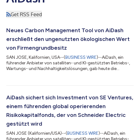
Get RSS Feed
Neues Carbon Management Tool von AiDash
erschließt den ungenutzten ökologischen Wert
von Firmengrundbesitz
SAN JOSE, Kalifornien, USA--(
BUSINESS WIRE
)--AiDash, ein
führender Anbieter von satelliten- und KI-gestützten Betriebs-,
Wartungs- und Nachhaltigkeitslösungen, gab heute die
Einführung einer dringend benötigten Innovation im Bereich der
CO2-Messung und -Verwaltung bekannt, welche Unternehmen
dabei unterstützt, den ungenutzten ökologischen Wert ihres
Grundbesitzes zu erschließen und die Risiken eskalierender Preise
für Emissionszertifikate zu mindern. Nach Angaben von KPMG
AiDash sichert sich Investment von SE Ventures,
geben mehr als 75 % de...
einem führenden global operierenden
Risikokapitalfonds, der von Schneider Electric
gestützt wird
SAN JOSE (Kalifornien/USA)--(
BUSINESS WIRE
)--AiDash, ein
führender Anbieter von satelliten- und KI-gestützten Betriebs-,