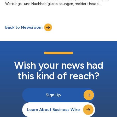
Wartungs- und Nachhaltigkeitslösungen, meldete heute
strategische Investitionen in Höhe von 10 Millionen US-Dollar
von SE Ventures, einem im Silicon Valley ansässigen global
operierenden Risikokapitalfonds, der von Schneider Electric,
dem führenden Unternehmen im Bereich der digitalen
Back to Newsroom
Transformation des Energiemanagements und der
Automatisierung, gestützt wird. Das Kapital wi...
Wish your news had
this kind of reach?
Sign Up
Learn About Business Wire