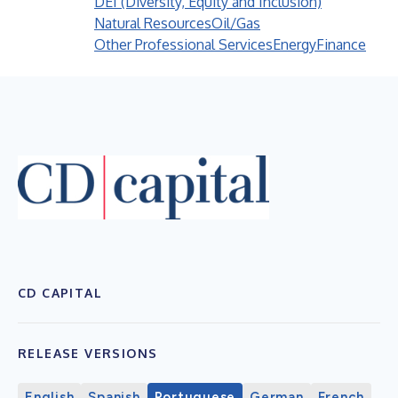
DEI (Diversity, Equity and Inclusion)
Natural Resources
Oil/Gas
Other Professional Services
Energy
Finance
CD CAPITAL
RELEASE VERSIONS
English
Spanish
Portuguese
German
French