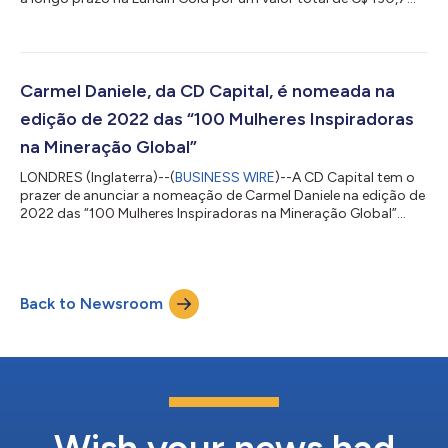
milhões. A CD Capital se orgulha de ter sido o primeiro
investidor institucional em 2014 a respaldar o financiamento
de aquisição do produtor de ouro de primeiro nível em
crescimento e fluxo de caixa no Equador, Fruta del Norte. A
compra se revelou transformadora para a empresa e um forte
Carmel Daniele, da CD Capital, é nomeada na
catalisador de seu crescimento, c...
edição de 2022 das “100 Mulheres Inspiradoras
na Mineração Global”
LONDRES (Inglaterra)--(
BUSINESS WIRE
)--A CD Capital tem o
prazer de anunciar a nomeação de Carmel Daniele na edição de
2022 das “100 Mulheres Inspiradoras na Mineração Global”
(WIM100), uma publicação bienal que celebra as contribuições
“mais além” das mulheres da indústria de mineração, em todas
as funções, antiguidade de cargo e jurisdições. A CD Capital se
orgulha de que Daniele tenha recebido este reconhecimento
Back to Newsroom
por seu trabalho pioneiro no setor de private equity de
mineração. Daniele, fun...