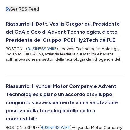
Get RSS Feed
Riassunto: Il Dott. Vasilis Gregoriou, Presidente
del CdA e Ceo di Advent Technologies, eletto
Presidente del Gruppo IPCEI Hy2Tech dell’UE
BOSTON--(
BUSINESS WIRE
)--Advent Technologies Holdings,
Inc. (NASDAQ: ADN), azienda leader la cui attività è basata
sull’innovazione nei settori della tecnologia dell’idrogeno e delle
celle a combustibile, è lieta di annunciare l’elezione del suo
Presidente del CdA e Ceo, il Dott. Vasilis Gregoriou, alla carica di
Presidente del Gruppo di facilitazione dell’IPCEI (“Important
Project of Common European Interest”) Hy2Tech. L’elezione si è
svolta nel corso della prima Assemblea generale concernente...
Riassunto: Hyundai Motor Company e Advent
Technologies siglano un accordo di sviluppo
congiunto successivamente a una valutazione
positiva della tecnologia delle celle a
combustibile
BOSTON e SEUL--(
BUSINESS WIRE
)--Hyundai Motor Company