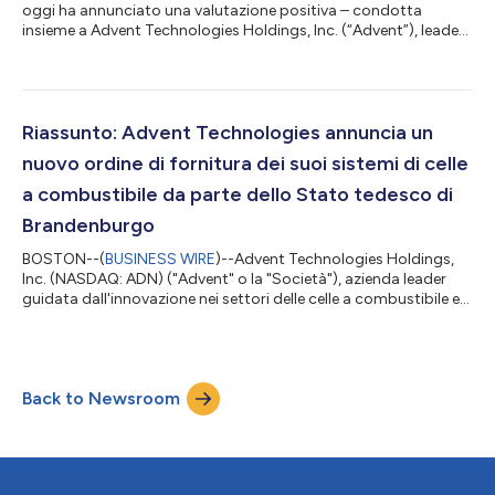
oggi ha annunciato una valutazione positiva – condotta
insieme a Advent Technologies Holdings, Inc. (“Advent”), leader
la cui attività è basata sull’innovazione nei settori della
tecnologia dell’idrogeno e delle celle a combustibile – della
tecnologia brevettata di assemblaggio di elettrodi con
membrana (MEA, Membrane Electrode Assembly) sviluppata da
Advent, che ha dimostrato di rispondere ai requisiti relativi alle
Riassunto: Advent Technologies annuncia un
celle a combustibile ad...
nuovo ordine di fornitura dei suoi sistemi di celle
a combustibile da parte dello Stato tedesco di
Brandenburgo
BOSTON--(
BUSINESS WIRE
)--Advent Technologies Holdings,
Inc. (NASDAQ: ADN) ("Advent" o la "Società"), azienda leader
guidata dall'innovazione nei settori delle celle a combustibile e
della tecnologia a idrogeno, è lieta di annunciare di aver
ricevuto un nuovo ordine dallo Stato tedesco di Brandenburgo
per la fornitura dei suoi sistemi di celle a combustibile a
metanolo (“Serene”), parte dell'accordo triennale annunciato
Back to Newsroom
nel settembre 2022. Il valore complessivo dei sistemi di celle a
combustibil...