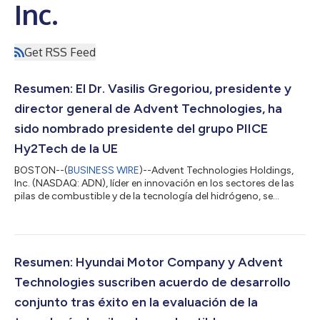
Inc.
Get RSS Feed
Resumen: El Dr. Vasilis Gregoriou, presidente y
director general de Advent Technologies, ha
sido nombrado presidente del grupo PIICE
Hy2Tech de la UE
BOSTON--(
BUSINESS WIRE
)--Advent Technologies Holdings,
Inc. (NASDAQ: ADN), líder en innovación en los sectores de las
pilas de combustible y de la tecnología del hidrógeno, se
complace en anunciar la elección de su presidente y director
general, el Dr. Vasilis Gregoriou, como presidente del grupo
facilitador (el "Grupo Facilitador") del proyecto importante de
interés común europeo ("PIICE") Hy2Tech. La elección tuvo lugar
en la 1ª asamblea general de Hy2Tech y Hy2Use, dos de los PIICE
Resumen: Hyundai Motor Company y Advent
de la Uni...
Technologies suscriben acuerdo de desarrollo
conjunto tras éxito en la evaluación de la