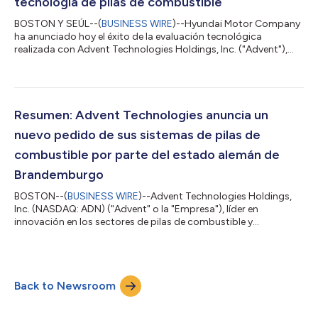
tecnología de pilas de combustible
BOSTON Y SEÚL--(
BUSINESS WIRE
)--Hyundai Motor Company
ha anunciado hoy el éxito de la evaluación tecnológica
realizada con Advent Technologies Holdings, Inc. ("Advent"),
líder en innovación en los sectores de las pilas de combustible y
la tecnología del hidrógeno. La evaluación analizó la tecnología
de los electrodos de membrana (Membrane Electrode
Assembly, MEA), patentada por Advent para responder a las
necesidades de Hyundai en cuanto a pilas de combustible de
Resumen: Advent Technologies anuncia un
alta temperatura y tras su éxit...
nuevo pedido de sus sistemas de pilas de
combustible por parte del estado alemán de
Brandemburgo
BOSTON--(
BUSINESS WIRE
)--Advent Technologies Holdings,
Inc. (NASDAQ: ADN) ("Advent" o la "Empresa"), líder en
innovación en los sectores de pilas de combustible y
tecnología de hidrógeno, ha anunciado que ha recibido un
nuevo pedido de sus sistemas de pilas de combustible
alimentados con metanol ("Serene") por parte del estado
alemán de Brandemburgo, como parte del acuerdo trienal
Back to Newsroom
anunciado en septiembre de 2022. El valor conjunto de los
sistemas de pila de combustible Serene vendidos al estado...