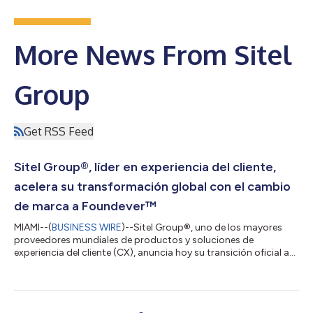
More News From Sitel
Group
Get RSS Feed
Sitel Group®, líder en experiencia del cliente,
acelera su transformación global con el cambio
de marca a Foundever™
MIAMI--(
BUSINESS WIRE
)--Sitel Group®, uno de los mayores
proveedores mundiales de productos y soluciones de
experiencia del cliente (CX), anuncia hoy su transición oficial a
Foundever™. El grupo, desde que adquirió Sykes Enterprises,
Inc. (SYKES) en 2021, ha consolidado su lugar como uno de los
tres principales proveedores de CX en el mundo. El cambio de
marca a Foundever refleja el compromiso de la compañía con