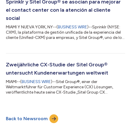
la innovación, el dinamismo y la mejor prestación de
Sprinklr y Sitel Group® se asocian para mejorar
experiencia del cliente. “El s...
el contact center con la atención al cliente
social
MIAMI Y NUEVA YORK, NY--(
BUSINESS WIRE
)--Sprinklr (NYSE:
CXM), la plataforma de gestión unificada de la experiencia del
cliente (Unified-CXM) para empresas, y Sitel Group®, uno de los
mayores proveedores mundiales de productos y soluciones de
experiencia del cliente (CX), han anunciado hoy una nueva
partnership que ayudará a las empresas a mejorar la atención
al cliente social. "Las fortalezas complementarias de Sitel
Group y Sprinklr nos permiten apoyar a las marcas que quieren
Zweijährliche CX-Studie der Sitel Group®
ir más allá en...
untersucht Kundenerwartungen weltweit
MIAMI--(
BUSINESS WIRE
)--Sitel Group®, einer der
Weltmarktführer für Customer Experience (CX) Lösungen,
veröffentlichte heute seine CX-Studie „Sitel Group CX
Landscape 2022: Evolution or Revolution?“, welche die
Kundenerwartungen in einer sich schnell verändernden
Branchenlandschaft und einer unsicheren Wirtschaft
untersucht. Die Daten wurden aus den Ergebnissen einer
Back to Newsroom
Umfrage von über 6.000 Verbrauchern zusammengestellt, die
sich zu gleichen Teilen auf sechs Länder verteilten: die USA,
Brasilien...