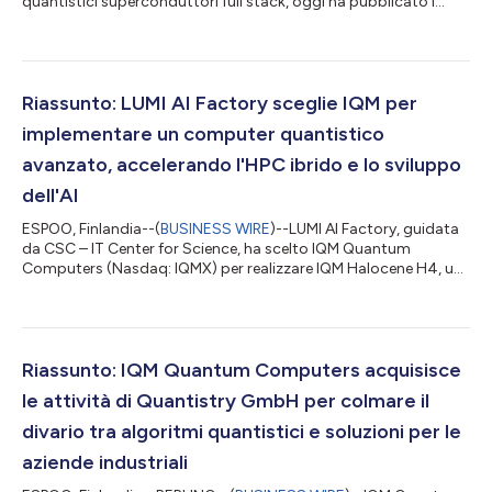
quantistici superconduttori full stack, oggi ha pubblicato i
risultati di una ricerca effettuata in collaborazione con
Deutsche Bahn, il maggior operatore ferroviario europeo, che
analizza come migliorare la pianificazione ferroviaria grazie al
calcolo quantistico. Il testo originale del presente annuncio,
redatto nella lingua di partenza, è la versione ufficiale che fa
Riassunto: LUMI AI Factory sceglie IQM per
fede. Le traduzioni sono...
implementare un computer quantistico
avanzato, accelerando l'HPC ibrido e lo sviluppo
dell'AI
ESPOO, Finlandia--(
BUSINESS WIRE
)--LUMI AI Factory, guidata
da CSC – IT Center for Science, ha scelto IQM Quantum
Computers (Nasdaq: IQMX) per realizzare IQM Halocene H4, un
computer quantistico avanzato finalizzato ad accelerare il
calcolo ibrido ad alte prestazioni, l'intelligenza artificiale e le
capacità di calcolo quantistico. Il testo originale del presente
annuncio, redatto nella lingua di partenza, è la versione ufficiale
che fa fede. Le traduzioni sono offerte unicamente per
Riassunto: IQM Quantum Computers acquisisce
comodità d...
le attività di Quantistry GmbH per colmare il
divario tra algoritmi quantistici e soluzioni per le
aziende industriali