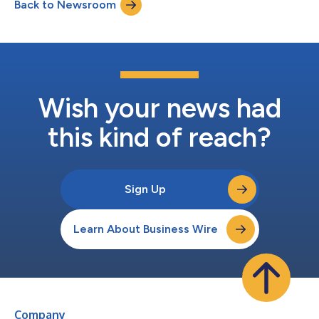
Back to Newsroom
Chemie-, Werkstoff- und Pharmaindustrie. Die erworbenen
Vermögenswerte umfassen proprietäre Softwareanwe...
Wish your news had
this kind of reach?
Sign Up
Learn About Business Wire
Company