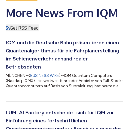
More News From IQM
Get RSS Feed
IQM und die Deutsche Bahn präsentieren einen
Quantenalgorithmus für die Fahrplanerstellung
im Schienenverkehr anhand realer
Betriebsdaten
MÜNCHEN--(
BUSINESS WIRE
)--IQM Quantum Computers
(Nasdaq: IQMX) , ein weltweit führender Anbieter von Full-Stack-
Quantencomputern auf Basis von Supraleitung, hat heute die
Ergebnisse einer Forschungskooperation mit der Deutschen
Bahn, Europas größtem Bahnbetreiber, veröffentlicht. Es wurde
untersucht, wie Quantencomputer die Fahrplanerstellung im
Schienenverkehr verbessern können. Anhand eines realen
Betriebsdatensatzes der Deutschen Bahn – eines Fahrplans mit
LUMI AI Factory entscheidet sich für IQM zur
190 Fahrten zwischen fünf deutschen...
Einführung eines fortschrittlichen
Quantencomputers und zur Beschleunigung der