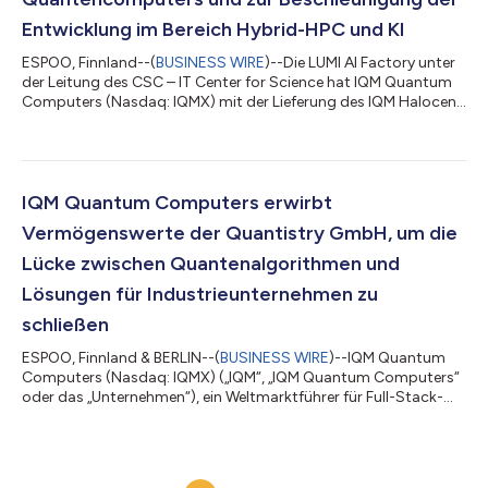
Entwicklung im Bereich Hybrid-HPC und KI
ESPOO, Finnland--(
BUSINESS WIRE
)--Die LUMI AI Factory unter
der Leitung des CSC – IT Center for Science hat IQM Quantum
Computers (Nasdaq: IQMX) mit der Lieferung des IQM Halocene
H4 beauftragt, eines fortschrittlichen Quantencomputers, der
die Leistungsfähigkeit in den Bereichen hybrides
Hochleistungsrechnen, künstliche Intelligenz und
Quantencomputing steigern soll. Der IQM Halocene H4 ist der
erste und fortschrittlichste supraleitende Vor-Ort-
IQM Quantum Computers erwirbt
Quantencomputer seiner Art, der Quantenfehlerkorr...
Vermögenswerte der Quantistry GmbH, um die
Lücke zwischen Quantenalgorithmen und
Lösungen für Industrieunternehmen zu
schließen
ESPOO, Finnland & BERLIN--(
BUSINESS WIRE
)--IQM Quantum
Computers (Nasdaq: IQMX) („IQM“, „IQM Quantum Computers“
oder das „Unternehmen“), ein Weltmarktführer für Full-Stack-
Supraleiter-Quantencomputer, hat ausgewählte
Vermögenswerte der Quantistry GmbH übernommen, einem in
Berlin ansässigen Entwickler einer cloud-nativen Simulations-
Workflow-Plattform für die Automobil-, Luft- und Raumfahrt-,