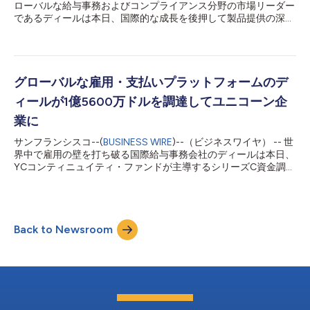
ローバルな給与事務およびコンプライアンス分野の市場リーダー
は従業員数が4人から400人に増え、リモートワークを世界のあ
であるディールは本日、国際的な成長を後押して製品提供の深さ
らゆるチームや企業にとって身近なものにして、市場最良の従業
と幅広さを向上させるために、Zeitgoldと統合したと発表しまし
員オンボ...
た。この買収はディールにとって重要な節目となるもので、当社
は労働と雇用の慣行が急速に変化を続ける中で数千もの顧客を新
たに得て、規模の拡大を継続しています。ディールはこの買収を
通じて幅広い製品ラインを追加し、顧客体験をさらに向上させ
グローバルな雇用・支払いプラットフォームのデ
て、国際的に規模を拡大するための適切なソリューションを顧客
ィールが1億5600万ドルを調達してユニコーン企
に提供していきます。 ディールは、企業がさまざまな場所でさ
まざまな人を、コンプライアンスを維持して雇用できるようにし
業に
ています。ディールにより、海外の従業員や契約社員の雇用と導
サンフランシスコ--(
BUSINESS WIRE
)--（ビジネスワイヤ） -- 世
入は、現地法人の必要なく、5分以内で完了します。企業はま
界中で雇用の壁を打ち破る国際給与事務会社のディールは本日、
た、スタッフに対して120種類以上の通貨で、ワンクリックで給
YCコンティニュイティ・ファンドが主導するシリーズC資金調達
与を支払うことができます。2021年4月に、ディールはシリーズ
で1億5600万ドルを調達し、アリ・ロウガニを取締役に迎えたと
C資金調達で1億5600万ドルを調達し、評価額は12億5000万ド
発表しました。このラウンドは、既存の投資家のアンドリーセ
ルとなりました。新しい資金と...
ン・ホロウィッツとスパーク・キャピタルが共同主導しました。
このラウンドには、Dara Khosrowshahi、Lachy Groom、
Back to Newsroom
Jeffrey Katzenberg、Jeff Wilke、Anthony Schillerなども参加し
ました。評価額が12億5000万ドルとなったディールは、グロー
バルな給与事務とコンプライアンスの分野で市場のリーダー企業
として浮上してきました。 ディールは、企業がさまざまな場所
でさまざまな人をコンプライアンスを維持して雇用できるように
しています。海外の従業員や契約社員の雇用や新人研修は、現地
法人を必要とせず、5分以内で完了します。120種類以上の通貨