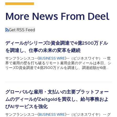
More News From Deel
Get RSS Feed
ディールがシリーズD資金調達で4億2500万ドル
を調達し、仕事の未来の変革を継続
サンフランシスコ--(
BUSINESS WIRE
)--（ビジネスワイヤ） -- 世
界で雇用の壁を打ち破るリモート雇用企業のディールは本日、シ
リーズD資金調達で4億2500万ドルを調達し、調達総額が6億
3000万ドルを超えたと発表しました。この最新の資金調達ラウ
ンドにより、当社の評価額は55億ドルとなります。ディールは今
回の投資により、グローバルな雇用・決済・コンプライアンス分
野で最高の評価額を誇る企業となりました。 この新たな資金調
達ラウンドは、米国のCoatueが主導し、パートナーのRahul
グローバルな雇用・支払いの主要プラットフォー
Kishore氏とLucas Swisher氏が取引を進めました。また、本ラウ
ムのディールがZeitgoldを買収し、給与事務およ
ンドにはAltimeter Capital、アンドリーセン・ホロウィッツ、YC
Continuity Fund、スパーク・キャピタル、Greenbay Ventures、
びAIサービスを強化
Neo、世界の主要な事業者40社以上を含む新規・既存の投資家
サンフランシスコ--(
BUSINESS WIRE
)--（ビジネスワイヤ） -- グ
が参加しました。 2019年にディールが設立されて以来、チーム