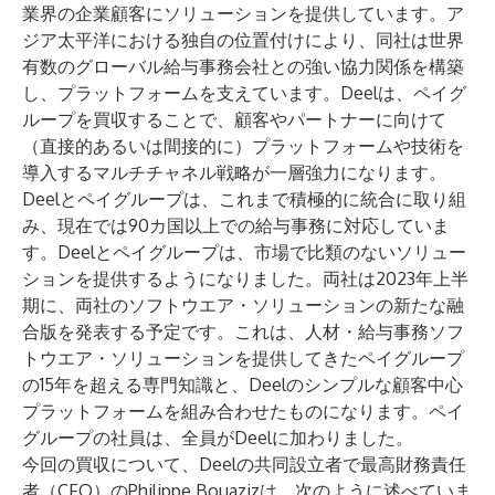
業界の企業顧客にソリューションを提供しています。ア
ジア太平洋における独自の位置付けにより、同社は世界
有数のグローバル給与事務会社との強い協力関係を構築
し、プラットフォームを支えています。Deelは、ペイグ
ループを買収することで、顧客やパートナーに向けて
（直接的あるいは間接的に）プラットフォームや技術を
導入するマルチチャネル戦略が一層強力になります。
Deelとペイグループは、これまで積極的に統合に取り組
み、現在では90カ国以上での給与事務に対応していま
す。Deelとペイグループは、市場で比類のないソリュー
ションを提供するようになりました。両社は2023年上半
期に、両社のソフトウエア・ソリューションの新たな融
合版を発表する予定です。これは、人材・給与事務ソフ
トウエア・ソリューションを提供してきたペイグループ
の15年を超える専門知識と、Deelのシンプルな顧客中心
プラットフォームを組み合わせたものになります。ペイ
グループの社員は、全員がDeelに加わりました。
今回の買収について、Deelの共同設立者で最高財務責任
者（CFO）のPhilippe Bouazizは、次のように述べていま