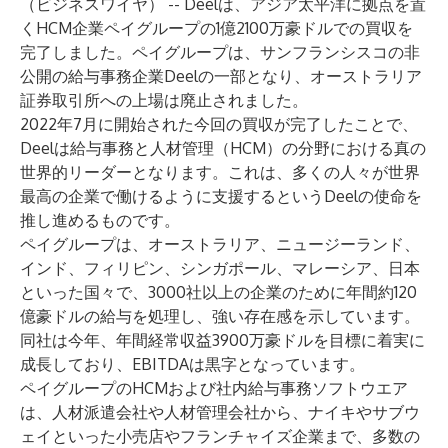
（ビジネスワイヤ） -- Deelは、アジア太平洋に拠点を置
くHCM企業
ペイグループ
の1億2100万豪ドルでの買収を
完了しました。ペイグループは、サンフランシスコの非
公開の給与事務企業Deelの一部となり、オーストラリア
証券取引所への上場は廃止されました。
2022年7月に開始された今回の買収が完了したことで、
Deelは給与事務と人材管理（HCM）の分野における真の
世界的リーダーとなります。これは、多くの人々が世界
最高の企業で働けるように支援するというDeelの使命を
推し進めるものです。
ペイグループは、オーストラリア、ニュージーランド、
インド、フィリピン、シンガポール、マレーシア、日本
といった国々で、3000社以上の企業のために年間約120
億豪ドルの給与を処理し、強い存在感を示しています。
同社は今年、年間経常収益3900万豪ドルを目標に着実に
成長しており、EBITDAは黒字となっています。
ペイグループのHCMおよび社内給与事務ソフトウエア
は、人材派遣会社や人材管理会社から、ナイキやサブウ
ェイといった小売店やフランチャイズ企業まで、多数の