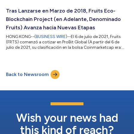
manifestado su apoyo a la colaboración con Fruits.
Colaboraremos con Pacquiao para crear un mundo en el que el
Tras Lanzarse en Marzo de 2018, Fruits Eco-
consumo de uno ayude a mejorar a...
Blockchain Project (en Adelante, Denominado
Fruits) Avanza hacia Nuevas Etapas
HONG KONG--(
BUSINESS WIRE
)--El 6 de julio de 2021, Fruits
(FRTS) comenzó a cotizar en ProBit Global (A partir del 6 de
julio de 2021, su clasificación en la bolsa Coinmarketcap era:
27), una de las bolsas de criptomonedas más importantes.
Además, el 11 de julio de 2021, Fruits lanzará oficialmente su
nuevo sitio web oficial y su libro blanco. Fruits pretende dar un
paso hacia adelante en su crecimiento y desarrollo.
Back to Newsroom
https://www.fruitsc.org/ [Acerca de Fruits] Utiliza un algoritmo
de consenso de...
Wish your news had
this kind of reach?