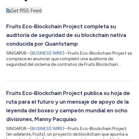
Get RSS Feed
Fruits Eco-Blockchain Project completa su
auditoría de seguridad de su blockchain nativa
conducida por Quantstamp
SINGAPUR--(
BUSINESS WIRE
)--Fruits Eco-Blockchain Project se
complace en anunciar que completó una auditoría de
seguridad del sistema de contratos de Fruits Blockchain
conducida por Quantstamp, un líder en la seguridad web3. La
auditoría se centró en verificar que el sistema de contratos
inteligente fuera seguro, resiliente y que funcionara de acuerdo
con sus especificaciones. Las actividades de auditoría se
pueden agrupar en las siguientes tres categorías: Seguridad:
Fruits Eco-Blockchain Project publica su hoja de
identificar problemas relac...
ruta para el futuro y un mensaje de apoyo de la
leyenda del boxeo y campeón mundial en ocho
divisiones, Manny Pacquiao
SINGAPUR--(
BUSINESS WIRE
)--Fruits Eco-Blockchain Project
(en adelante, Fruits), un proyecto de blockchain que apunta a