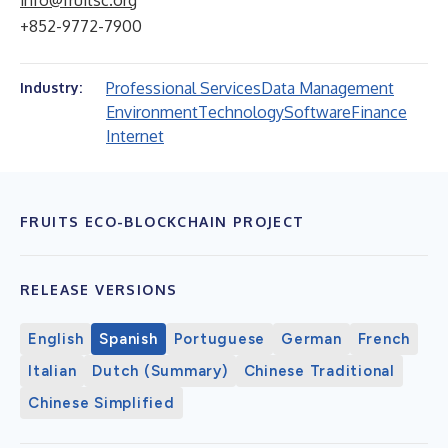
info@fruitsc.org
+852-9772-7900
Professional Services
Data Management
Industry:
Environment
Technology
Software
Finance
Internet
FRUITS ECO-BLOCKCHAIN PROJECT
RELEASE VERSIONS
English
Spanish
Portuguese
German
French
Italian
Dutch (Summary)
Chinese Traditional
Chinese Simplified